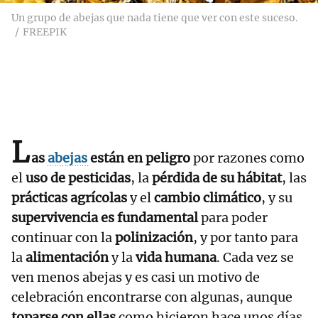
Un grupo de abejas que nada tiene que ver con este suceso.
FREEPIK
L
as
abejas
están en peligro
por razones como
el
uso de pesticidas
, la
pérdida de su hábitat
, las
prácticas agrícolas
y el
cambio climático
, y su
supervivencia es fundamental
para poder
continuar con la
polinización
, y por tanto para
la
alimentación
y la
vida humana
. Cada vez se
ven menos abejas y es casi un motivo de
celebración encontrarse con algunas, aunque
toparse con ellas
como hicieron hace unos días