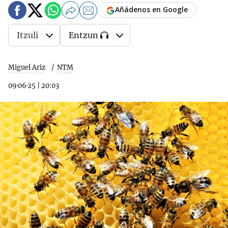
Añádenos en Google
Itzuli
Entzun
Miguel Ariz
NTM
09·06·25
|
20:03