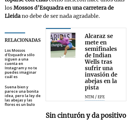
los
Mossos d’Esquadra en una carretera de
Lleida
no debe de ser nada agradable.
Alcaraz se
RELACIONADAS
mete en
semifinales
Los Mossos
de Indian
d'Esquadra sólo
siguen a una
Wells tras
cuenta en
sufrir una
Instagram y no te
puedes imaginar
invasión de
cuál es
abejas en la
pista
Suena bien y
parece una bonita
idea, pero la ley de
NTM / EFE
las abejas y las
flores es un bulo
Sin cinturón y da positivo