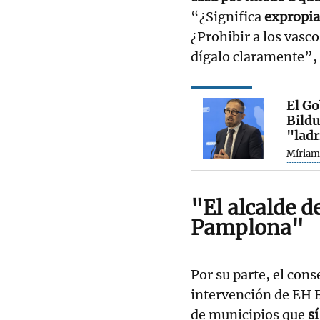
“¿Significa
expropia
¿Prohibir a los vasco
dígalo claramente”, 
El Go
Bildu
"ladr
Míriam
"El alcalde d
Pamplona"
Por su parte, el cons
intervención de EH B
de municipios que
s