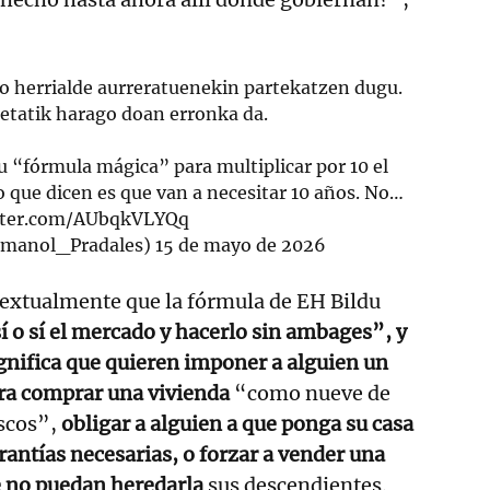
o herrialde aurreratuenekin partekatzen dugu.
etatik harago doan erronka da.
 “fórmula mágica” para multiplicar por 10 el
o que dicen es que van a necesitar 10 años. No…
itter.com/AUbqkVLYQq
Imanol_Pradales)
15 de mayo de 2026
textualmente que la fórmula de EH Bildu
í o sí el mercado y hacerlo sin ambages”, y
ignifica que quieren imponer a alguien un
era comprar una vivienda
“como nueve de
scos”,
obligar a alguien a que ponga su casa
arantías necesarias, o forzar a vender una
e no puedan heredarla
sus descendientes.