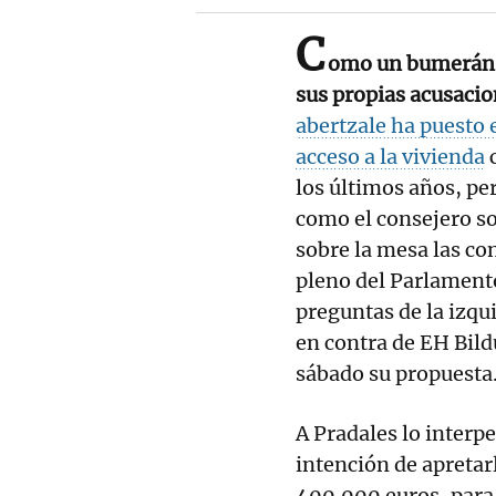
C
omo un bumerán, 
sus propias acusacio
abertzale ha puesto
acceso a la vivienda
c
los últimos años, pe
como el consejero so
sobre la mesa las co
pleno del Parlament
preguntas de la izqu
en contra de EH Bild
sábado su propuesta
A Pradales lo interpe
intención de apretar
400.000 euros, para 