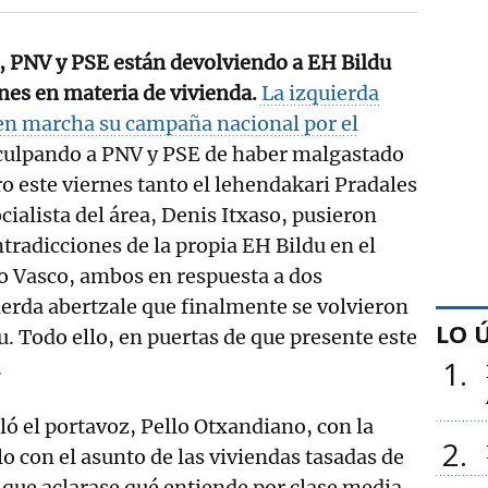
PNV y PSE están devolviendo a EH Bildu
nes en materia de vivienda.
La izquierda
 en marcha su campaña nacional por el
ulpando a PNV y PSE de haber malgastado
ro este viernes tanto el lehendakari Pradales
cialista del área, Denis Itxaso, pusieron
ntradicciones de la propia EH Bildu en el
o Vasco, ambos en respuesta a dos
ierda abertzale que finalmente se volvieron
LO 
u. Todo ello, en puertas de que presente este
1
.
ló el portavoz, Pello Otxandiano, con la
2
lo con el asunto de las viviendas tasadas de
que aclarase qué entiende por clase media.