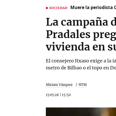
Muere la periodista 
SOCIEDAD
La campaña de
Pradales preg
vivienda en s
El consejero Itxaso exige a la
metro de Bilbao o el topo en D
Míriam Vázquez
NTM
15·05·26
|
15:50