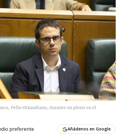
asco, Pello Otxandiano, durante un pleno en el
dio preferente
Añádenos en Google