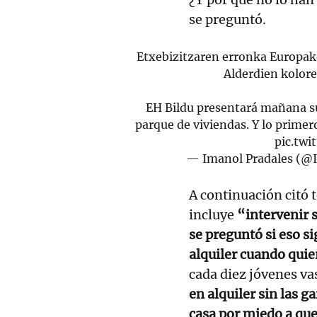
se preguntó.
Etxebizitzaren erronka Europak
Alderdien kolore
EH Bildu presentará mañana su
parque de viviendas. Y lo primer
pic.tw
— Imanol Pradales (@
A continuación citó 
incluye
“intervenir s
se preguntó si eso s
alquiler cuando qui
cada diez jóvenes va
en alquiler sin las g
casa por miedo a qu