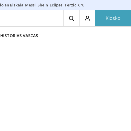
do en Bizkaia
Messi
Shein
Eclipse
Terzic
Cruz Gorbeia
Guía Macarfi
Kiosko
HISTORIAS VASCAS