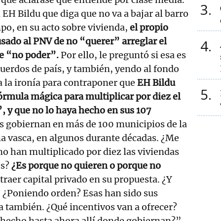
3
 EH Bildu que diga que no va a bajar al barro
po, en su acto sobre vivienda,
el propio
sado al PNV de no “querer” arreglar el
4
de “no poder”.
Por ello, le preguntó si esa es
uerdos de país, y también, yendo al fondo
 a la ironía para contraponer que
EH Bildu
5
órmula mágica para multiplicar por diez el
, y que no lo haya hecho en sus 107
s gobiernan en más de 100 municipios de la
 vasca, en algunos durante décadas. ¿Me
no han multiplicado por diez las viviendas
os?
¿Es porque no quieren o porque no
traer capital privado en su propuesta. ¿Y
? ¿Poniendo orden? Esas han sido sus
 también. ¿Qué incentivos van a ofrecer?
 hecho hasta ahora allí donde gobiernan?”,