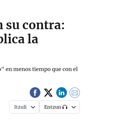
 su contra:
lica la
ico" en menos tiempo que con el
Itzuli
Entzun