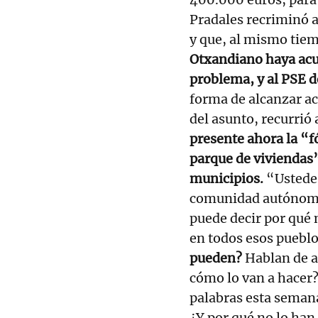
Pradales recriminó a
y que, al mismo tiem
Otxandiano haya acu
problema, y al PSE 
forma de alcanzar ac
del asunto, recurrió
presente ahora la “f
parque de viviendas”
municipios.
“Ustede
comunidad autónoma
puede decir por qué 
en todos esos puebl
pueden?
Hablan de a
cómo lo van a hacer
palabras esta semana
¿Y por qué no lo han