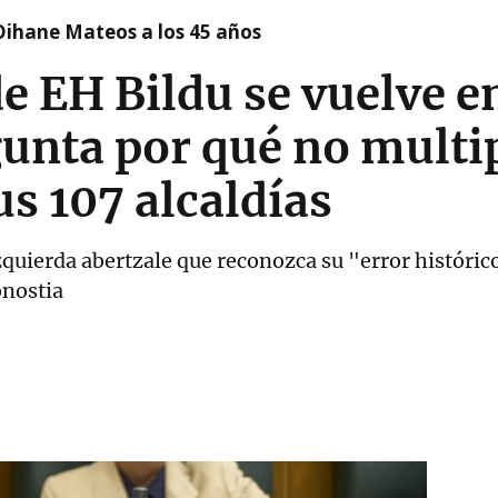
Oihane Mateos a los 45 años
 EH Bildu se vuelve en
unta por qué no multip
us 107 alcaldías
 izquierda abertzale que reconozca su "error histór
onostia