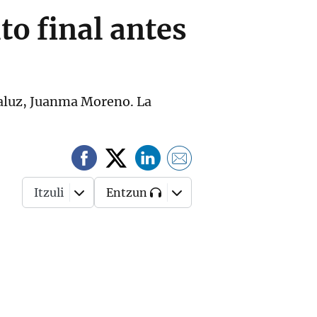
to final antes
ndaluz, Juanma Moreno. La
Itzuli
Entzun