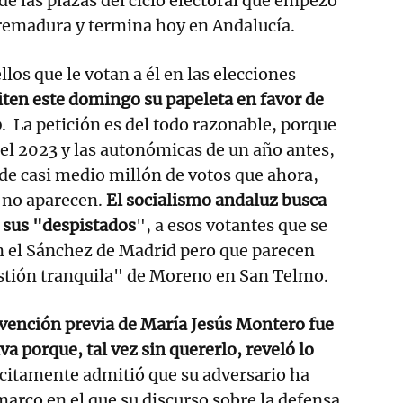
 las plazas del ciclo electoral que empezó
remadura y termina hoy en Andalucía.
los que le votan a él en las elecciones
iten este domingo su papeleta en favor de
o
. La petición es del todo razonable, porque
del 2023 y las autonómicas de un año antes,
de casi medio millón de votos que ahora,
, no aparecen.
El socialismo andaluz busca
sus "despistados
", a esos votantes que se
 el Sánchez de Madrid pero que parecen
estión tranquila" de Moreno en San Telmo.
rvención previa de María Jesús Montero fue
a porque, tal vez sin quererlo, reveló lo
ícitamente admitió que su adversario ha
marco en el que su discurso sobre la defensa