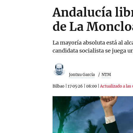
Andalucía lib
de La Monclo
La mayoría absoluta está al al
candidata socialista se juega 
Jontxu García
NTM
Bilbao
|
17·05·26
|
08:00
|
Actualizado a las