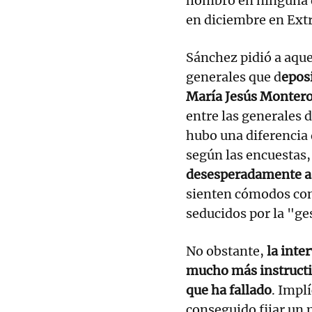
hombro en ninguna de
en diciembre en Ext
Sánchez pidió a aquel
generales que d
epos
María Jesús Monter
entre las generales 
hubo una diferencia 
según las encuestas
desesperadamente a 
sienten cómodos con
seducidos por la "g
No obstante,
la inte
mucho más instructiv
que ha fallado
. Impl
conseguido fijar un 