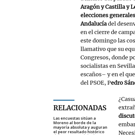
Aragón y Castilla y 
elecciones generale
Andalucía
del desenv
en el cierre de camp
este domingo las cosa
llamativo que su equi
Congresos, donde po
socialistas en Sevil
escaños– y en el que
del PSOE, P
edro Sán
¿Casua
RELACIONADAS
extrañ
discut
Las encuestas sitúan a
Moreno al borde de la
embarg
mayoría absoluta y auguran
el peor resultado histórico
Neces