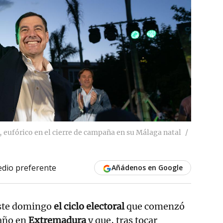
 eufórico en el cierre de campaña en su Málaga natal
dio preferente
Añádenos en Google
este domingo
el ciclo electoral
que comenzó
 año en
Extremadura
y que, tras tocar