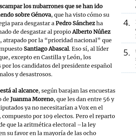
scampar los nubarrones que se han ido
iendo sobre Génova
, que ha visto cómo su
4
egia para desgastar a
Pedro Sánchez
ha
ado de desgastar al propio
Alberto Núñez
o
, atrapado por la “prioridad nacional” que
 impuesto
Santiago Abascal
. Eso sí, al líder
5
que, excepto en Castilla y León, los
 por los candidatos del presidente español
malos y desastrosos.
está al alcance
, según barajan las encuestas
o de
Juanma Moreno
, que les dan entre 56 y
iputados ya no necesitarían a Vox en el
compuesto por 109 electos. Pero el reparto
e que la aritmética electoral –la ley
n su favor en la mayoría de las ocho