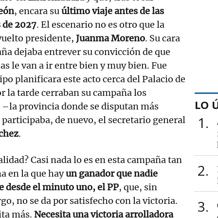
León
, encara su
último viaje antes de las
s de 2027
. El escenario no es otro que la
uelto presidente,
Juanma Moreno
. Su cara
aña dejaba entrever su convicción de que
s le van a ir entre bien y muy bien. Fue
po planificara este acto cerca del Palacio de
r la tarde cerraban su campaña los
LO 
la –la provincia donde se disputan más
1
 participaba, de nuevo, el secretario general
chez
.
lidad? Casi nada lo es en esta campaña tan
2
a en la que hay
un ganador que nadie
e desde el minuto uno, el PP
, que, sin
o, no se da por satisfecho con la victoria.
3
ita más.
Necesita una victoria arrolladora