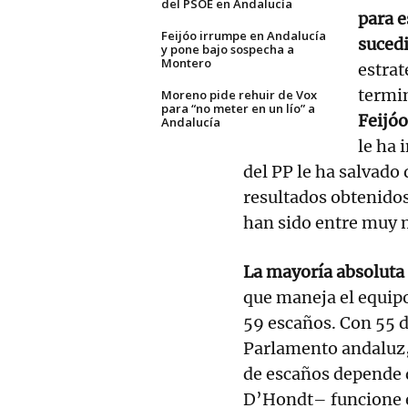
del PSOE en Andalucía
para e
Feijóo irrumpe en Andalucía
suced
y pone bajo sospecha a
Montero
estrat
termin
Moreno pide rehuir de Vox
para “no meter en un lío” a
Feijó
Andalucía
le ha
del PP le ha salvado 
resultados obtenidos
han sido entre muy 
La mayoría absoluta 
que maneja el equip
59 escaños. Con 55 d
Parlamento andaluz, 
de escaños depende d
D’Hondt– funcione e