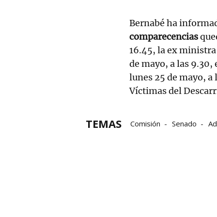
Bernabé ha informad
comparecencias
qued
16.45, la ex ministr
de mayo, a las 9.30, 
lunes 25 de mayo, a l
Víctimas del Descar
TEMAS
Comisión
Senado
Ad