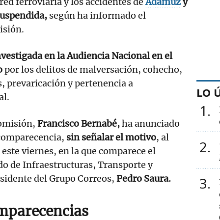
 red ferroviaria y los accidentes de
Adamuz
y
suspendida,
según ha informado el
isión.
nvestigada en la Audiencia Nacional en el
o
por los delitos de malversación, cohecho,
s, prevaricación y pertenencia a
LO 
al.
1
comisión,
Francisco Bernabé,
ha anunciado
 comparecencia,
sin señalar el motivo
, al
2
e este viernes, en la que comparece el
do de Infraestructuras, Transporte y
esidente del Grupo Correos,
Pedro Saura.
3
mparecencias