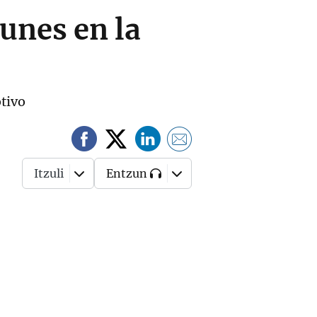
unes en la
otivo
Itzuli
Entzun