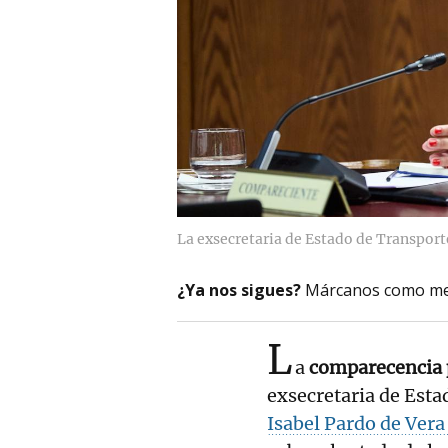
La exsecretaria de Estado de Transporte
¿Ya nos sigues?
Márcanos como me
L
a
comparecencia p
exsecretaria de Esta
Isabel Pardo de Ver