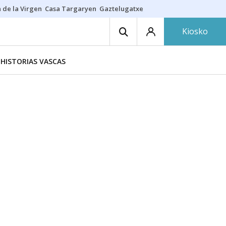
 de la Virgen
Casa Targaryen
Gaztelugatxe
Athletic
Aste Nagusia
C
Kiosko
HISTORIAS VASCAS