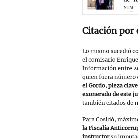
NTM
Citación por 
Lo mismo sucedió con
el comisario Enrique
Información entre 20
quien fuera número 
el Gordo, pieza clave
exonerado de este ju
también citados de n
Para Cosidó, máximo 
la Fiscalía Anticorrup
instructor
su imputac