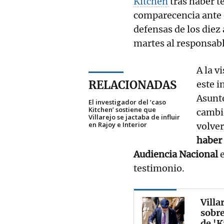
Kitchen
tras haber t
comparecencia ante e
defensas de los diez
martes al responsable
A la v
RELACIONADAS
este i
Asunto
El investigador del ‘caso
Kitchen’ sostiene que
cambio
Villarejo se jactaba de influir
en Rajoy e Interior
volver
haber
Audiencia Nacional
testimonio.
Villa
sobre
de 'K