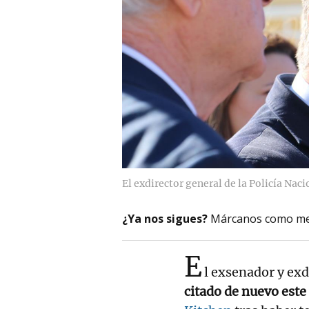
El exdirector general de la Policía Naci
¿Ya nos sigues?
Márcanos como me
E
l exsenador y exd
citado de nuevo este