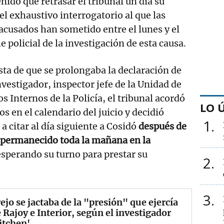
enido que retrasar el tribunal un día su
l exhaustivo interrogatorio al que las
 acusados han sometido entre el lunes y el
 policial de la investigación de esta causa.
ista de que se prolongaba la declaración de
nvestigador, inspector jefe de la Unidad de
s Internos de la Policía, el tribunal acordó
LO 
s en el calendario del juicio y decidió
1
 a citar al día siguiente a Cosidó
después de
 permanecido toda la mañana en la
esperando su turno para prestar su
2
3
rejo se jactaba de la "presión" que ejercía
 Rajoy e Interior, según el investigador
itchen'