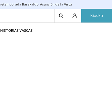
retemporada Barakaldo
Asunción de la Virgen
Casa Targaryen
Gazt
Kiosko
HISTORIAS VASCAS