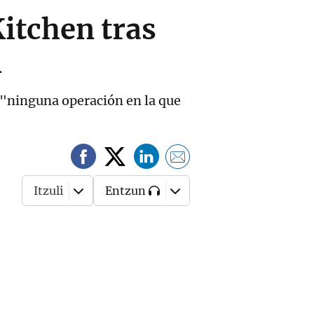
Kitchen tras
n
e "ninguna operación en la que
Itzuli
Entzun