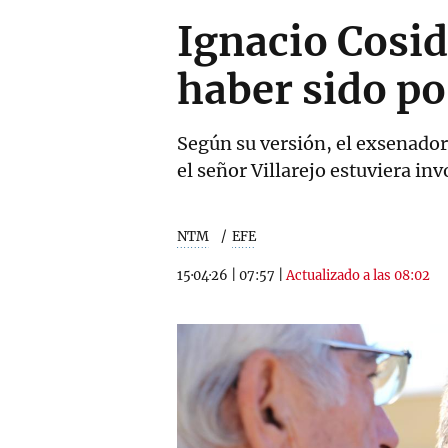
Ignacio Cosid
haber sido po
Según su versión, el exsenador
el señor Villarejo estuviera in
NTM
EFE
15·04·26
|
07:57
|
Actualizado a las 08:02