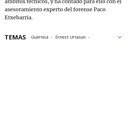
ámbitos técnicos, y ha contado para ello con el
asesoramiento experto del forense Paco
Etxebarria.
TEMAS
Guernica
Ernest Urtasun
Gobierno español
Pedro Sánchez
PNV
Senado
Lehendakari
Imanol Pradales