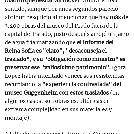
Madrid que descartan mover
la obra. En ese
sentido, aunque por unos segundos pareció
abrir un resquicio al mencionar que hay más de
3.400 obras del museo del Prado fuera de la
capital del Estado, justo después arrojó un jarro
de agua fría matizando que
el informe del
Reina Sofía es "claro", "desaconseja el
traslado", y su "obligación como ministro" es
preservar ese "valiosísimo patrimonio".
Igotz
López había intentado vencer sus resistencias
recordando la
"experiencia contrastada" del
museo Guggenheim con estos traslados
(en
algunos casos, son obras escultóricas de
extrema complejidad en sus materiales y
montaje).
A falta de una respuesta formal al Gobierno