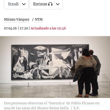
Itzuli
Entzun
Míriam Vázquez
NTM
07·04·26
|
17:20
|
Actualizado a las 19:46
Dos personas observan el 'Guernica' de Pablo Picasso en
una de las salas del Museo Reina Sofía
E.P.