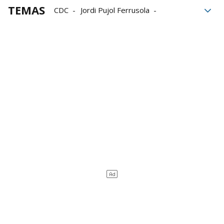
TEMAS
CDC
Jordi Pujol Ferrusola
financiación ilegal
Fiscalía
Andorra
Jordi Pujol
juicio