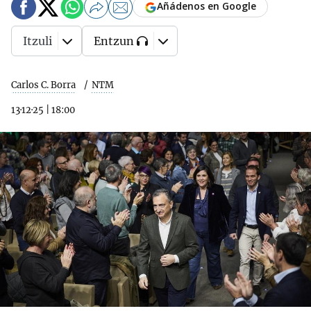
Añádenos en Google
Itzuli
Entzun
Carlos C. Borra
NTM
13·12·25
|
18:00