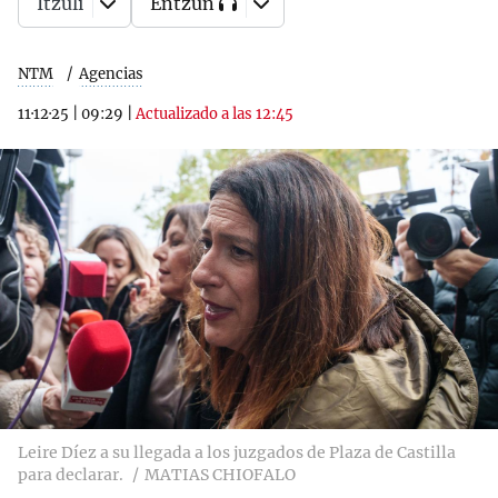
Itzuli
Entzun
NTM
Agencias
11·12·25
|
09:29
|
Actualizado a las 12:45
Leire Díez a su llegada a los juzgados de Plaza de Castilla
para declarar.
MATIAS CHIOFALO