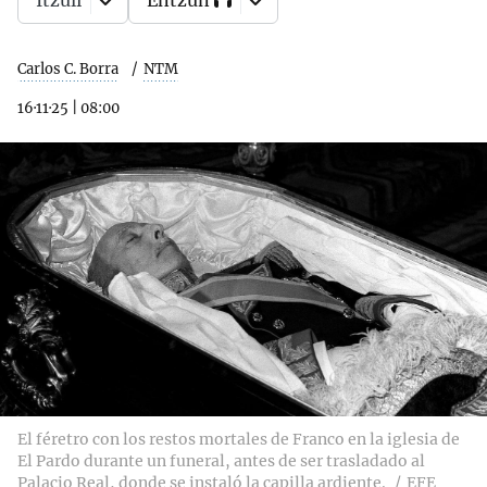
Itzuli
Entzun
Carlos C. Borra
NTM
16·11·25
|
08:00
El féretro con los restos mortales de Franco en la iglesia de
El Pardo durante un funeral, antes de ser trasladado al
Palacio Real, donde se instaló la capilla ardiente.
EFE