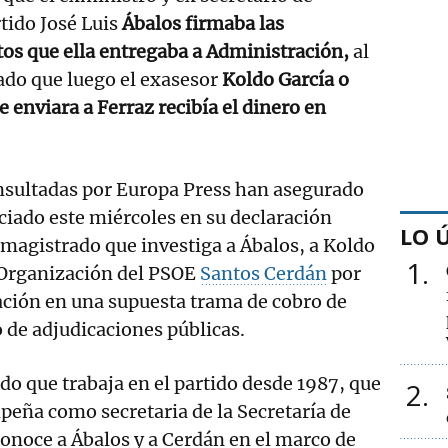
tido José Luis
Ábalos firmaba las
tos que ella entregaba a Administración,
al
ado que luego el exasesor
Koldo García o
 enviara a Ferraz recibía el dinero en
onsultadas por Europa Press han asegurado
ciado este miércoles en su declaración
LO 
 magistrado que investiga a Ábalos, a Koldo
1
e Organización del PSOE
Santos Cerdán
por
ación en una supuesta trama de cobro de
 de adjudicaciones públicas.
do que trabaja en el partido desde 1987, que
2
eña como secretaria de la Secretaría de
onoce a Ábalos y a Cerdán en el marco de