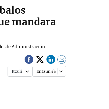
Ábalos
que mandara
n desde Administración
Itzuli
Entzun