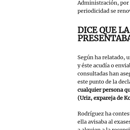
Administración, por
periodicidad se reno
DICE QUE L
PRESENTAB
Según ha relatado, u
y éste acudía o envi
consultadas han ase
este punto de la dec
cualquier persona qu
(Uriz, expareja de K
Rodríguez ha contes
ella avisaba al exase
a alguien a la recepc