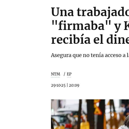
Una trabajado
"firmaba" y 
recibía el di
Asegura que no tenía acceso a l
NTM
EP
29·10·25
|
20:09