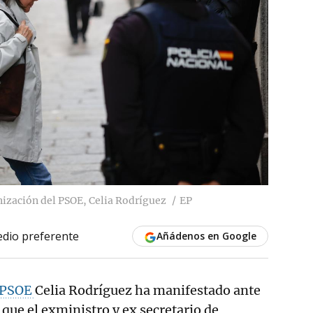
anización del PSOE, Celia Rodríguez
EP
dio preferente
Añádenos en Google
PSOE
Celia Rodríguez ha manifestado ante
que el exministro y ex secretario de