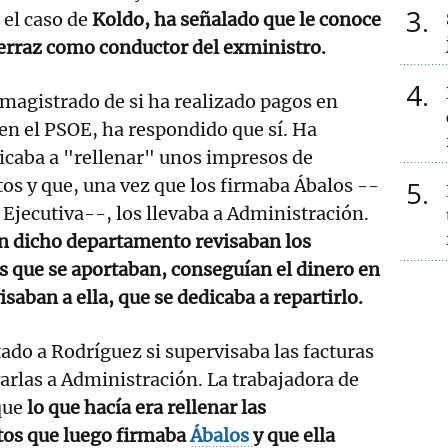
3
 el caso de
Koldo, ha señalado que le conoce
rraz como conductor del exministro.
4
 magistrado de si ha realizado pagos en
en el PSOE, ha respondido que sí. Ha
icaba a "rellenar" unos impresos de
tos y que, una vez que los firmaba Ábalos --
5
jecutiva--, los llevaba a Administración.
n dicho departamento revisaban los
ts que se aportaban, conseguían el dinero en
visaban a ella, que se dedicaba a repartirlo.
ado a Rodríguez si supervisaba las facturas
evarlas a Administración. La trabajadora de
que
lo que hacía era rellenar las
tos que luego firmaba
Ábalos
y que ella