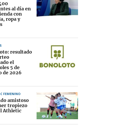
400
ntes al día en
vienda con
a, ropa y
s
S
oto: resultado
rteo
ado el
oles 5 de
o de 2026
IC FEMENINO
do amistoso
mer tropiezo
l Athletic