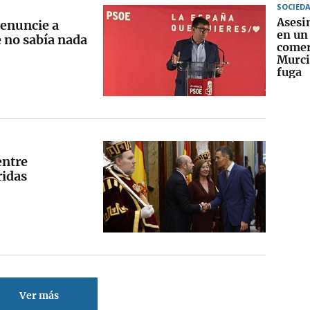
SOCIED
Asesin
denuncie a
en un
e no sabía nada
comer
Murcia
fuga
entre
ridas
Ver más