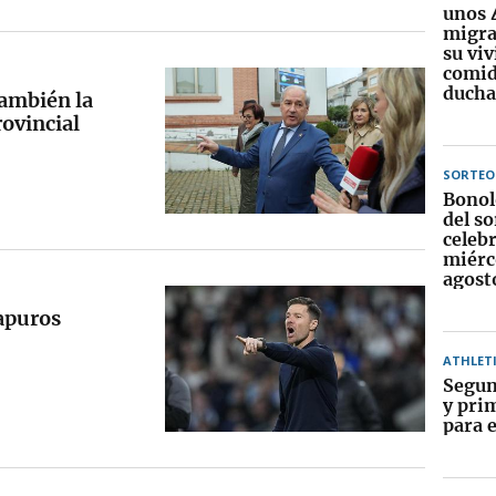
unos 
migra
su vi
comid
ducha
también la
rovincial
SORTEO
Bonol
del so
celebr
miérc
agost
 apuros
ATHLET
Segun
y pri
para e