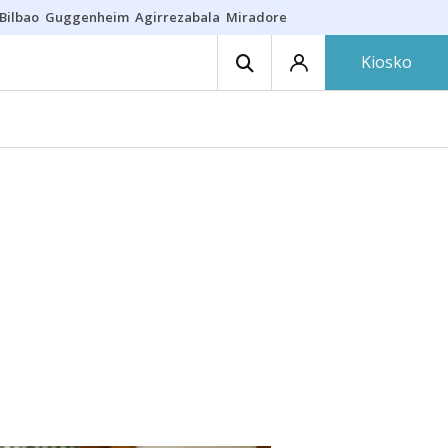
Bilbao
Guggenheim
Agirrezabala
Miradores en Bilbao
Arrese
Sequí
Kiosko