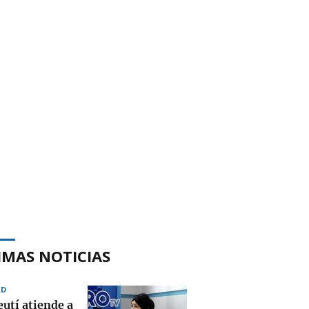
IMAS NOTICIAS
AD
eutí atiende a