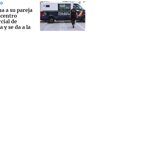
AD
a a su pareja
 centro
cial de
 y se da a la