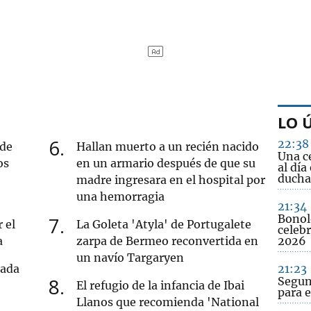
LO 
6
22:38
 de
Hallan muerto a un recién nacido
Una c
os
en un armario después de que su
al día
ducha
madre ingresara en el hospital por
una hemorragia
21:34
Bonol
7
 el
La Goleta 'Atyla' de Portugalete
celebr
a
zarpa de Bermeo reconvertida en
2026
un navío Targaryen
tada
21:23
8
Segun
El refugio de la infancia de Ibai
para e
Llanos que recomienda 'National