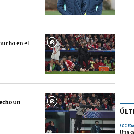
mucho en el
hecho un
ÚLT
SOCIED
Una c