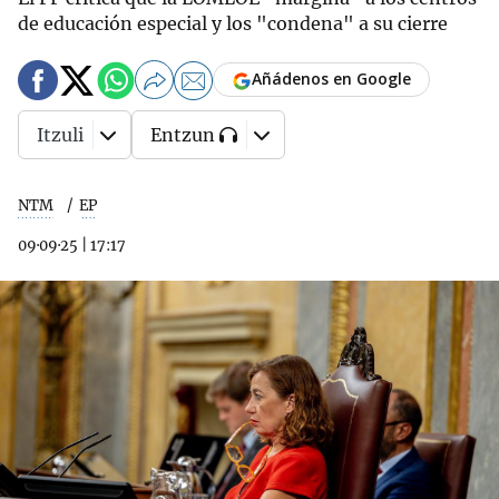
de educación especial y los "condena" a su cierre
Añádenos en Google
Itzuli
Entzun
NTM
EP
09·09·25
|
17:17