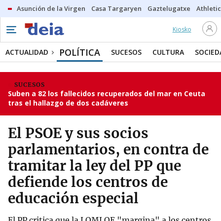
Asunción de la Virgen
Casa Targaryen
Gaztelugatxe
Athletic
Kiosko
POLÍTICA
ACTUALIDAD
SUCESOS
CULTURA
SOCIED
SUCESOS
Suben a 82 los fallecidos recuperados del mar en Ceuta
tras el hallazgo de dos cadáveres
El PSOE y sus socios
parlamentarios, en contra de
tramitar la ley del PP que
defiende los centros de
educación especial
El PP critica que la LOMLOE "margina" a los centros