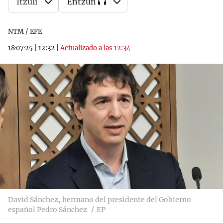
Itzuli
Entzun
NTM / EFE
18·07·25
|
12:32
|
Actualizado a las 12:34
David Sánchez, hermano del presidente del Gobierno
español Pedro Sánchez
EP