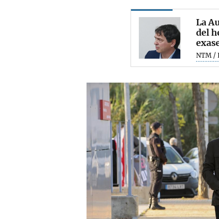
La Au
del h
exas
NTM / 