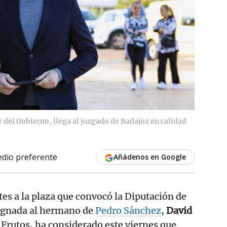
del Gobierno, llega al juzgado de Badajoz en calidad
dio preferente
Añádenos en Google
tes a la plaza que convocó la Diputación de
signada al hermano de
Pedro Sánchez
,
David
e Frutos, ha considerado este viernes que