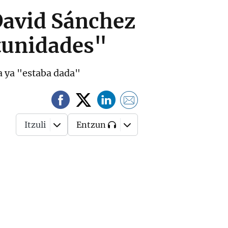
David Sánchez
tunidades"
za ya "estaba dada"
Itzuli
Entzun