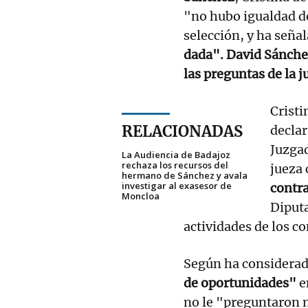
"no hubo igualdad d
selección, y ha seña
dada". David Sánchez
las preguntas de la j
Cristi
RELACIONADAS
declar
Juzgad
La Audiencia de Badajoz
rechaza los recursos del
jueza 
hermano de Sánchez y avala
investigar al exasesor de
contr
Moncloa
Diput
actividades de los c
Según ha considerado
de oportunidades"
en
no le "preguntaron n