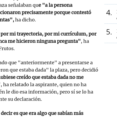
laza señalaban qu
e "a la persona
4
eccionaron precisamente porque contestó
ntas",
ha dicho.
5
 por mi trayectoria, por mi currículum, por
nca me hicieron ninguna pregunta"
, ha
Frutos.
do que "anteriormente" a presentarse a
eron que estaba dada" la plaza, pero decidió
hubiese creído que estaba dada no me
"
, ha relatado la aspirante, quien no ha
n le dio esa información, pero sí se lo ha
nte su declaración.
decir es que era algo que sabían más