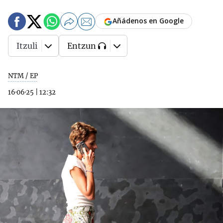
Añádenos en Google
Itzuli
Entzun
NTM / EP
16·06·25
|
12:32