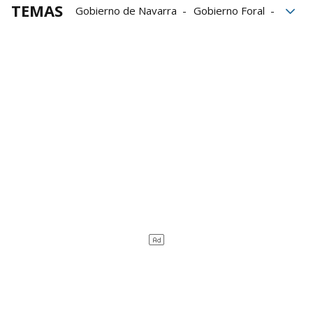
TEMAS
Gobierno de Navarra
Gobierno Foral
Chivite
Navarra Arena
Ilegalidad
contratos