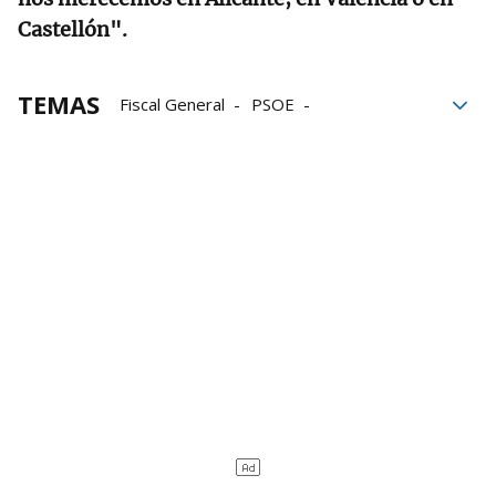
Castellón".
TEMAS
Fiscal General
PSOE
Presidente del Gobierno
Gobierno
Fiscalía
Comercio
Carlos Mazón
Pedro Sánchez