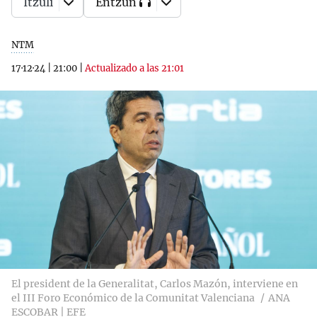
Itzuli
Entzun
NTM
17·12·24
|
21:00
|
Actualizado a las 21:01
El president de la Generalitat, Carlos Mazón, interviene en
el III Foro Económico de la Comunitat Valenciana
ANA
ESCOBAR | EFE