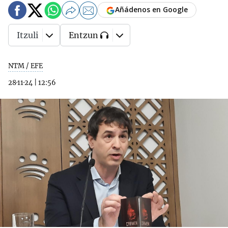
Añádenos en Google
Itzuli
Entzun
NTM / EFE
28·11·24
|
12:56