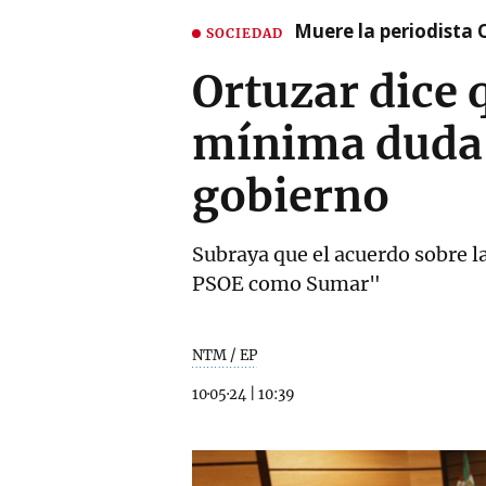
Muere la periodista 
SOCIEDAD
Ortuzar dice 
mínima duda"
gobierno
Subraya que el acuerdo sobre l
PSOE como Sumar"
NTM / EP
10·05·24
|
10:39