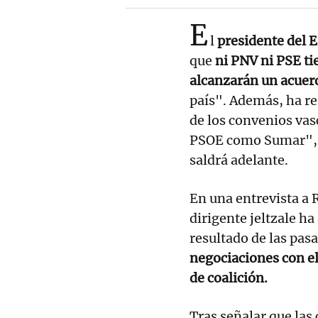
E
l
presidente del 
que
ni PNV ni PSE t
alcanzarán un acuer
país". Además, ha re
de los convenios va
PSOE como Sumar", p
saldrá adelante.
En una entrevista a 
dirigente jeltzale ha
resultado de las pasa
negociaciones con e
de coalición.
Tras señalar que las