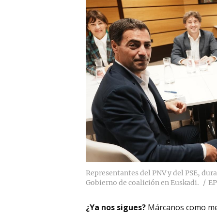
Representantes del PNV y del PSE, dur
Gobierno de coalición en Euskadi.
EP
¿Ya nos sigues?
Márcanos como me