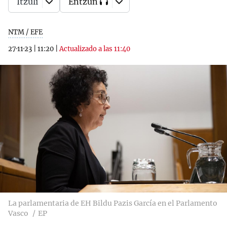
Itzuli
Entzun
NTM / EFE
27·11·23
|
11:20
|
Actualizado a las 11:40
La parlamentaria de EH Bildu Pazis García en el Parlamento
Vasco
EP