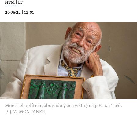
NTM | EP
20·08·22
|
12:01
Muere el político, abogado y activista Josep Espar Ticó.
J.M. MONTANER