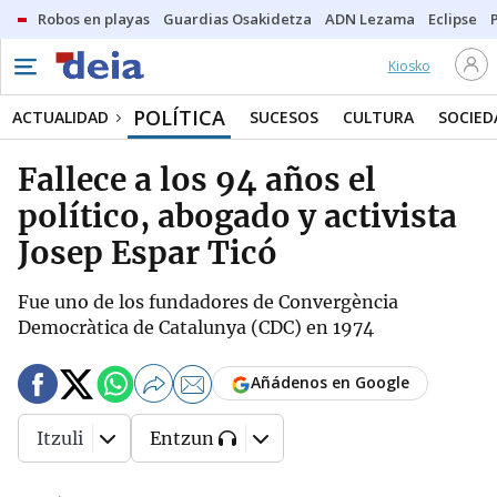
Robos en playas
Guardias Osakidetza
ADN Lezama
Eclipse
Kiosko
POLÍTICA
ACTUALIDAD
SUCESOS
CULTURA
SOCIED
Fallece a los 94 años el
político, abogado y activista
Josep Espar Ticó
Fue uno de los fundadores de Convergència
Democràtica de Catalunya (CDC) en 1974
Añádenos en Google
Itzuli
Entzun