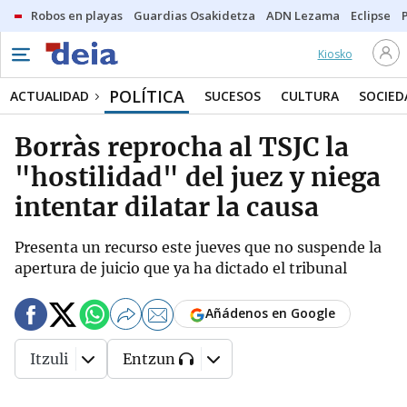
Robos en playas
Guardias Osakidetza
ADN Lezama
Eclipse
Kiosko
POLÍTICA
ACTUALIDAD
SUCESOS
CULTURA
SOCIED
Borràs reprocha al TSJC la
"hostilidad" del juez y niega
intentar dilatar la causa
Presenta un recurso este jueves que no suspende la
apertura de juicio que ya ha dictado el tribunal
Añádenos en Google
Itzuli
Entzun