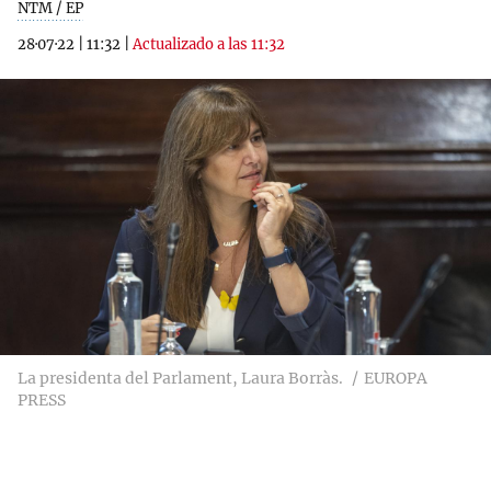
NTM / EP
28·07·22
|
11:32
|
Actualizado a las 11:32
La presidenta del Parlament, Laura Borràs.
EUROPA
PRESS