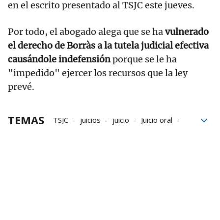
en el escrito presentado al TSJC este jueves.
Por todo, el abogado alega que se ha
vulnerado
el derecho de Borràs a la tutela judicial efectiva
causándole indefensión
porque se le ha
"impedido" ejercer los recursos que la ley
prevé.
TEMAS
TSJC
juicios
juicio
Juicio oral
defensa
Laura Borràs
Parlament de Catalunya
Catalunya
Prevaricación
Falsedad documental
Recursos
Tribunal Superior de Justicia de Catalunya
Junts per Catalunya
Institució de les Lletres Catalanes