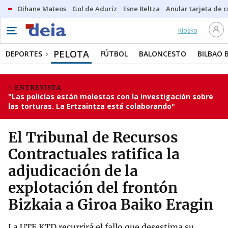
Oihane Mateos
Gol de Aduriz
Esne Beltza
Anular tarjeta de c
Kiosko
PELOTA
DEPORTES
FÚTBOL
BALONCESTO
BILBAO 
ENTREVISTA
"Las policías están molestas con la investigación sobre
las torturas. La Ertzaintza está colaborando"
El Tribunal de Recursos
Contractuales ratifica la
adjudicación de la
explotación del frontón
Bizkaia a Giroa Baiko Eragin
La UTE KTD recurrirá el fallo que desestima su