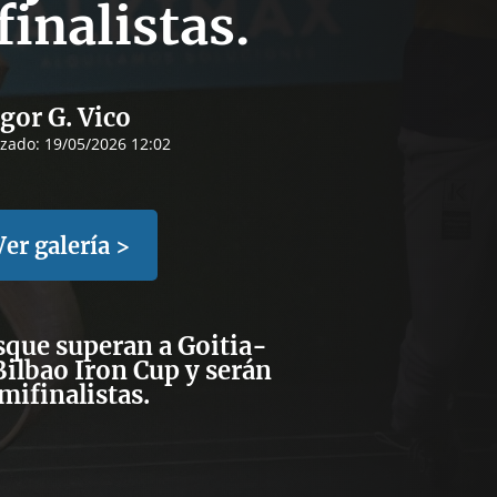
inalistas.
Igor G. Vico
izado:
19/05/2026 12:02
Ver galería >
sque superan a Goitia-
Bilbao Iron Cup y serán
mifinalistas.