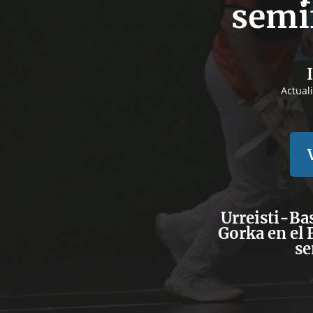
semif
Actual
Urreisti-Ba
Gorka en el 
se