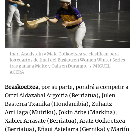
Ihart Arakistain y Maia Goikoetxea se clasifican para
los cuartos de final del Euskotren Women Winter Series
tras ganar a Maite y Oaia en Durango.
MIGUEL
ACERA
Beaskoetxea
, por su parte, pondrá a competir a
Ortzi Aldazabal Argoitia (Berriatua), Julen
Basterra Txanika (Hondarribia), Zuhaitz
Arrillaga (Mutriku), Jokin Arbe (Markina),
Xabier Arrasate (Berriatua), Aratz Goikoetxea
(Berriatua), Eñaut Astelarra (Gernika) y Martín