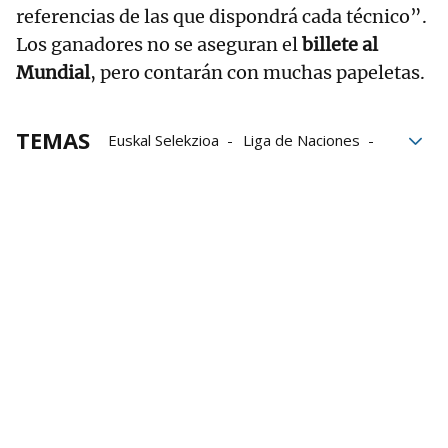
referencias de las que dispondrá cada técnico”.
Los ganadores no se aseguran el
billete al
Mundial
, pero contarán con muchas papeletas.
TEMAS
Euskal Selekzioa
Liga de Naciones
Federación Internacional de Pelota Vasca
Federación de Euskadi de Pelota Vasca
Confederación Internacional de Pelota a Mano
Campeonato del Mundo