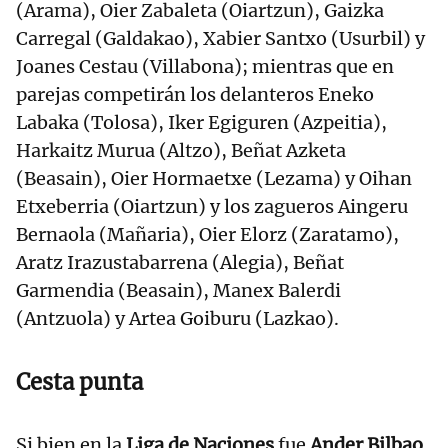
(Arama), Oier Zabaleta (Oiartzun), Gaizka
Carregal (Galdakao), Xabier Santxo (Usurbil) y
Joanes Cestau (Villabona); mientras que en
parejas competirán los delanteros Eneko
Labaka (Tolosa), Iker Egiguren (Azpeitia),
Harkaitz Murua (Altzo), Beñat Azketa
(Beasain), Oier Hormaetxe (Lezama) y Oihan
Etxeberria (Oiartzun) y los zagueros Aingeru
Bernaola (Mañaria), Oier Elorz (Zaratamo),
Aratz Irazustabarrena (Alegia), Beñat
Garmendia (Beasain), Manex Balerdi
(Antzuola) y Artea Goiburu (Lazkao).
Cesta punta
Si bien en la
Liga de Naciones
fue
Ander Bilbao