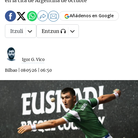
en la cita de Argentina de octubre
Añádenos en Google
Itzuli
Entzun
Igor G. Vico
Bilbao
|
08·05·26
|
06:50