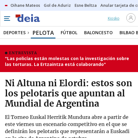
Oihane Mateos
Gol de Aduriz
Esne Beltza
Anular tarjeta de c
Kiosko
PELOTA
DEPORTES
FÚTBOL
BALONCESTO
BILBAO 
ENTREVISTA
"Las policías están molestas con la investigación sobre
las torturas. La Ertzaintza está colaborando"
Ni Altuna ni Elordi: estos son
los pelotaris que apuntan al
Mundial de Argentina
El Torneo Euskal Herritik Mundura abre a partir de
este viernes un escenario competitivo en el que se
definirán los pelotaris que representarán a Euskadi