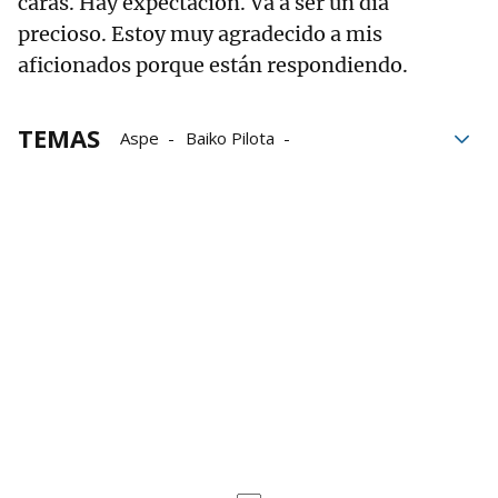
caras. Hay expectación. Va a ser un día
precioso. Estoy muy agradecido a mis
aficionados porque están respondiendo.
TEMAS
Aspe
Baiko Pilota
Liga de Empresas de Pelota a Mano
LEPM
Iñaki Artola
Jokin Altuna
Manomanista
Final del Manomanista