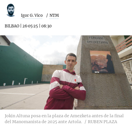
Igor G. Vico
NTM
BILBAO
|
26·05·25
|
08:30
Jokin Altuna posa en la plaza de Amezketa antes de la final
del Manomanista de 2025 ante Artola.
RUBEN PLAZA