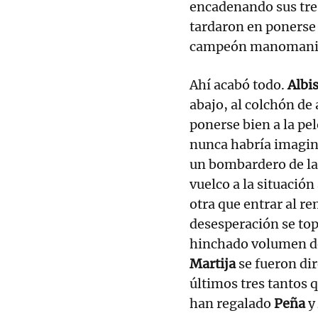
encadenando sus tre
tardaron en ponerse 
campeón manomanist
Ahí acabó todo.
Albi
abajo, al colchón de 
ponerse bien a la pe
nunca habría imagina
un bombardero de la 
vuelco a la situación
otra que entrar al re
desesperación se to
hinchado volumen de
Martija
se fueron di
últimos tres tantos q
han regalado
Peña
y