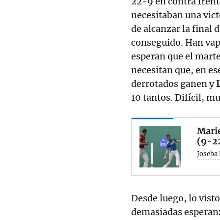
22-9 en contra frent
necesitaban una vic
de alcanzar la final
conseguido. Han va
esperan que el marte
necesitan que, en es
derrotados ganen y
10 tantos. Difícil, m
Marie
(9-2
Joseba
Desde luego, lo vist
demasiadas esperan