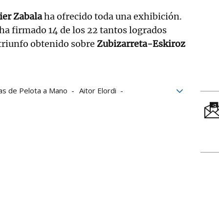
ier Zabala
ha ofrecido toda una exhibición.
 ha firmado 14 de los 22 tantos logrados
 triunfo obtenido sobre
Zubizarreta-Eskiroz
as de Pelota a Mano
Aitor Elordi
 Peña
Jon Ander Albisu
Frontón Labrit
Iruñea