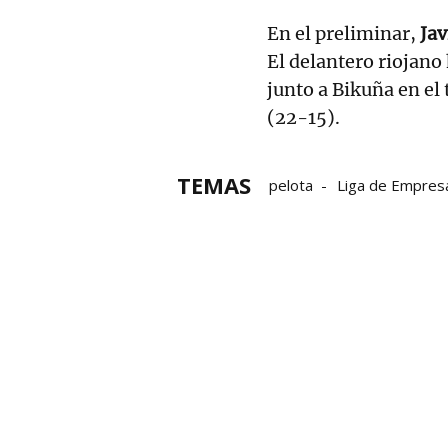
En el preliminar,
Jav
El delantero riojano
junto a Bikuña en el
(22-15).
TEMAS
pelota
Liga de Empres
Julen Martija
Jon Ander
Torneo de San Fermín