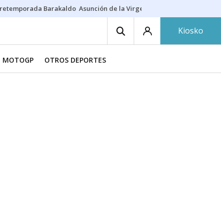
retemporada Barakaldo
Asunción de la Virgen
Casa Targaryen
Gazt
Kiosko
MOTOGP
OTROS DEPORTES