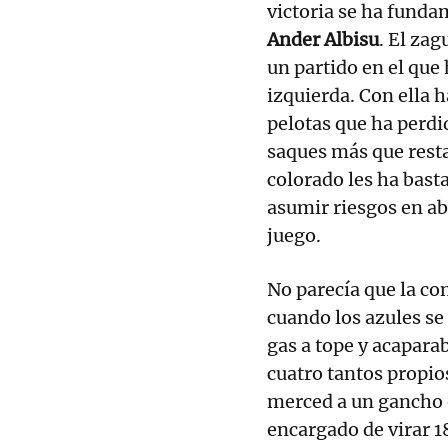
victoria se ha funda
Ander Albisu
. El za
un partido en el qu
izquierda. Con ella 
pelotas que ha perdi
saques más que rest
colorado les ha bast
asumir riesgos en ab
juego.
No parecía que la con
cuando los azules se
gas a tope y acapara
cuatro tantos propios
merced a un gancho
encargado de virar 1