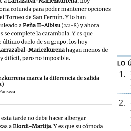
e a
Larrazabal-Mariezkurrena
, hoy
toria rotunda para poder mantener opciones
 del Torneo de San Fermín. Y lo han
puleado a
Peña II-Albisu
(22-8) y ahora
s se complete la carambola. Y es que
e último duelo de su grupo, los hoy
Larrazabal-Mariezkurena
hagan menos de
uy difícil, pero no imposible.
LO 
1
zkurrena marca la diferencia de salida
2)
 Fonseca
2
o esta tarde no debe hacer albergar
zas a
Elordi-Martija
. Y es que su cómoda