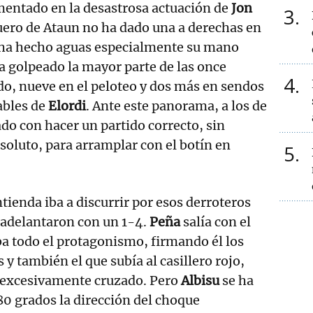
mentado en la desastrosa actuación de
Jon
3
guero de Ataun no ha dado una a derechas en
e ha hecho aguas especialmente su mano
ha golpeado la mayor parte de las once
4
do, nueve en el peloteo y dos más en sendos
ables de
Elordi
. Ante este panorama, a los de
ado con hacer un partido correcto, sin
soluto, para arramplar con el botín en
5
tienda iba a discurrir por esos derroteros
 adelantaron con un 1-4.
Peña
salía con el
ba todo el protagonismo, firmando él los
 y también el que subía al casillero rojo,
 excesivamente cruzado. Pero
Albisu
se ha
80 grados la dirección del choque