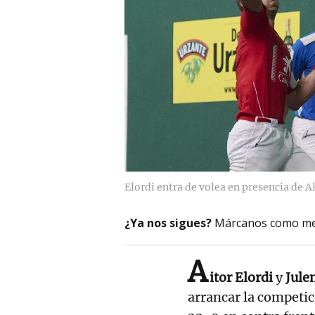
Elordi entra de volea en presencia de A
¿Ya nos sigues?
Márcanos como me
A
itor Elordi
y
Jule
arrancar la competic