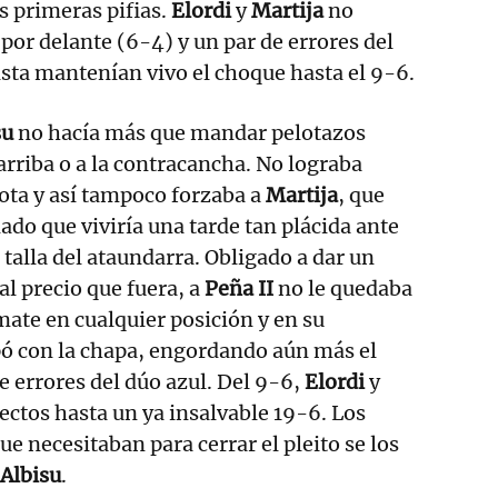
s primeras pifias.
Elordi
y
Martija
no
por delante (6-4) y un par de errores del
a mantenían vivo el choque hasta el 9-6.
su
no hacía más que mandar pelotazos
arriba o a la contracancha. No lograba
lota y así tampoco forzaba a
Martija
, que
do que viviría una tarde tan plácida ante
talla del ataundarra. Obligado a dar un
 al precio que fuera, a
Peña II
no le quedaba
mate en cualquier posición y en su
pó con la chapa, engordando aún más el
 errores del dúo azul. Del 9-6,
Elordi
y
rectos hasta un ya insalvable 19-6. Los
ue necesitaban para cerrar el pleito se los
Albisu
.