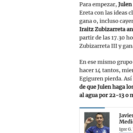
Para empezar,
Julen
Ereta con las ideas cl
gana o, incluso cayen
Iraitz Zubizarreta a
partir de las 17.30 h
Zubizarreta III y ga
En ese mismo grupo, 
hacer 14 tantos, mie
Egiguren pierda. Así
de que Julen haga los
al agua por 22-13 o 
Javie
Medi
Igor G.