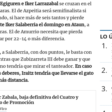
 Egiguren e Iker Larrazabal
se cruzan en el
aras. El de Azpeitia será semifinalista si
do, si hace más de seis tantos y pierde
nte Iker Salaberria el domingo en Ataun
, a
oras. El de Amurrio necesita que pierda
LO 
nar por 22-14 o más diferencia.
1
a Salaberria, con dos puntos, le basta con
ntras que Zubizarreta III debe ganar y que
 no tendría que mirar el tanteador.
En caso
2
 deberes, Iraitz tendría que llevarse el gato
más distancia.
3
r Zabala, baja definitiva del Cuatro y
o de Promoción
 Vico