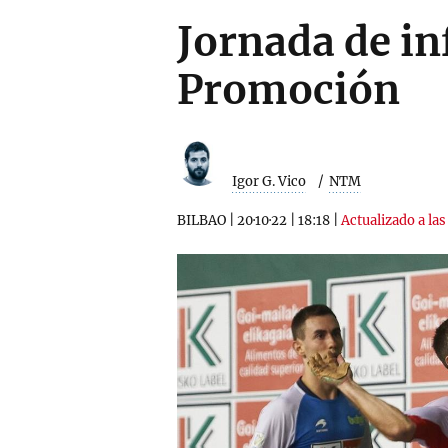
Jornada de in
Promoción
Igor G. Vico
NTM
BILBAO
|
20·10·22
|
18:18
|
Actualizado a las