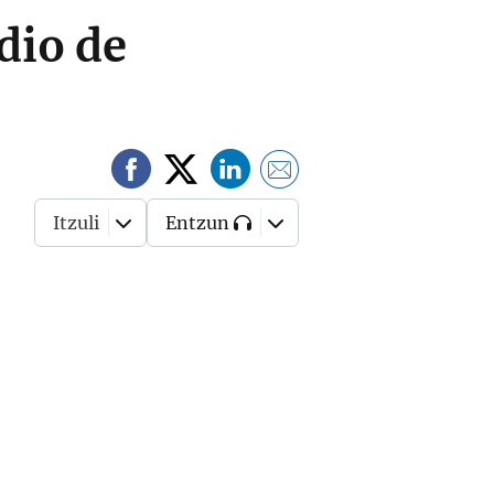
dio de
Itzuli
Entzun