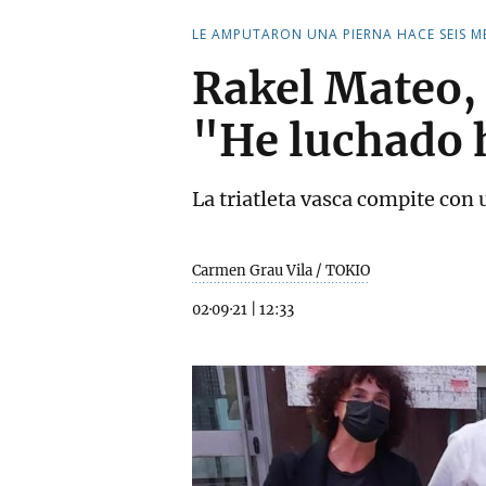
LE AMPUTARON UNA PIERNA HACE SEIS M
Rakel Mateo, 
"He luchado h
La triatleta vasca compite con 
Carmen Grau Vila / TOKIO
02·09·21
|
12:33