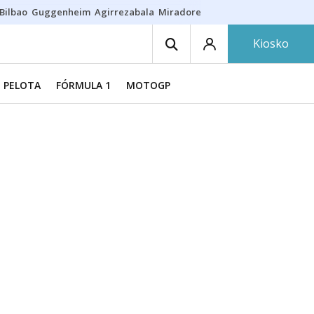
Bilbao
Guggenheim
Agirrezabala
Miradores en Bilbao
Arrese
Sequí
Kiosko
PELOTA
FÓRMULA 1
MOTOGP