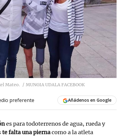
kel Mateo.
MUNGIA UDALA FACEBOOK
dio preferente
Añádenos en Google
ón
es para todoterrenos de agua, rueda y
s
te falta una pierna
como a la atleta