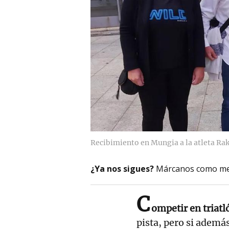
Recibimiento en Mungia a la atleta Ra
¿Ya nos sigues?
Márcanos como me
C
ompetir en triatl
pista, pero si ademá