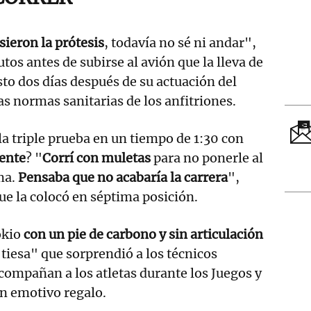
ieron la prótesis
, todavía no sé ni andar",
utos antes de subirse al avión que la lleva de
sto dos días después de su actuación del
as normas sanitarias de los anfitriones.
a triple prueba en un tiempo de 1:30 con
ente
? "
Corrí con muletas
para no ponerle al
ma.
Pensaba que no acabaría la carrera
",
que la colocó en séptima posición.
okio
con un pie de carbono y sin articulación
 tiesa" que sorprendió a los técnicos
compañan a los atletas durante los Juegos y
n emotivo regalo.