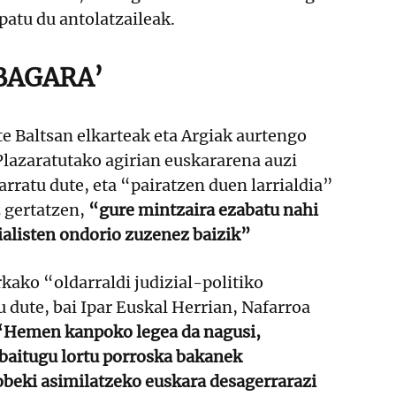
patu du antolatzaileak.
BAGARA’
te Baltsan elkarteak eta Argiak aurtengo
Plazaratutako agirian euskararena auzi
arratu dute, eta “pairatzen duen larrialdia”
z gertatzen,
“gure mintzaira ezabatu nahi
ialisten ondorio zuzenez baizik”
kako “oldarraldi judizial-politiko
 dute, bai Ipar Euskal Herrian, Nafarroa
“Hemen kanpoko legea da nagusi,
baitugu lortu porroska bakanek
obeki asimilatzeko euskara desagerrarazi