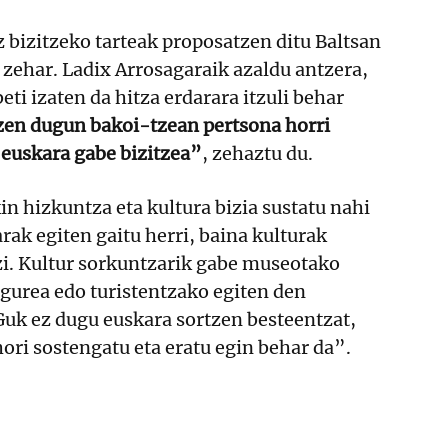
 bizitzeko tarteak proposatzen ditu Baltsan
 zehar. Ladix Arrosagaraik azaldu antzera,
ti izaten da hitza erdarara itzuli behar
zen dugun bakoi-tzean pertsona horri
 euskara gabe bizitzea”
, zehaztu du.
 hizkuntza eta kultura bizia sustatu nahi
rak egiten gaitu herri, baina kulturak
izi. Kultur sorkuntzarik gabe museotako
 gurea edo turistentzako egiten den
 Guk ez dugu euskara sortzen besteentzat,
 hori sostengatu eta eratu egin behar da”.