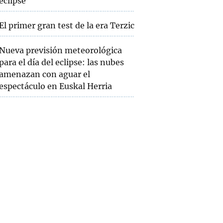
eclipse
El primer gran test de la era Terzic
Nueva previsión meteorológica
para el día del eclipse: las nubes
amenazan con aguar el
espectáculo en Euskal Herria