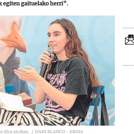
 egiten gaituelako herri”.
go dira azokan.
DANI BLANCO - ARGIA