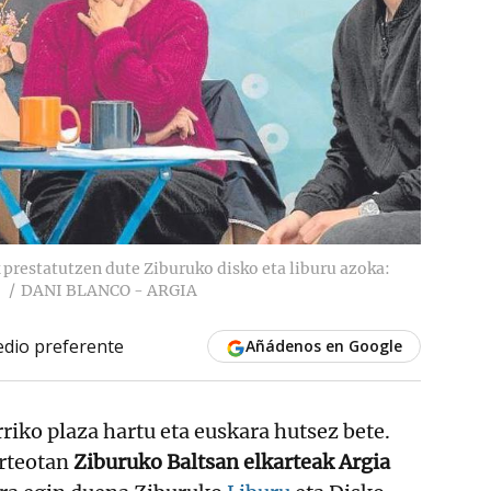
 prestatutzen dute Ziburuko disko eta liburu azoka:
DANI BLANCO - ARGIA
dio preferente
Añádenos en Google
riko plaza hartu eta euskara hutsez bete.
urteotan
Ziburuko Baltsan elkarteak Argia