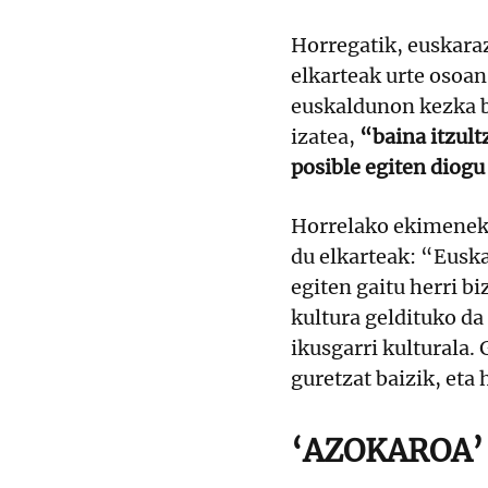
Horregatik, euskaraz
elkarteak urte osoan
euskaldunon kezka be
izatea,
“baina itzult
posible egiten diogu
Horrelako ekimenekin
du elkarteak: “Euska
egiten gaitu herri b
kultura geldituko da
ikusgarri kulturala.
guretzat baizik, eta
‘AZOKAROA’