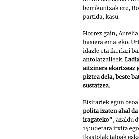
berrikuntzak ere, Ro
partida, kasu.
Horrez gain, Aurelia
hasiera emateko. Urt
idazle eta ikerlari b
antolatzaileek.
Ladix
aitzinera ekartzeaz
piztea dela, beste b
sustatzea.
Bisitariek egun oso
polita izaten ahal d
iragateko”
, azaldu 
15:00etara itxita eg
Ikastolak taloak esk