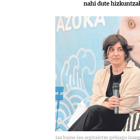
nahi dute hizkuntzak
Iaz baino lau argitaletxe gehiago izan