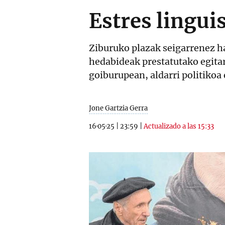
Estres lingui
Ziburuko plazak seigarrenez ha
hedabideak prestatutako egitar
goiburupean, aldarri politiko
Jone Gartzia Gerra
16·05·25
|
23:59
|
Actualizado a las 15:33