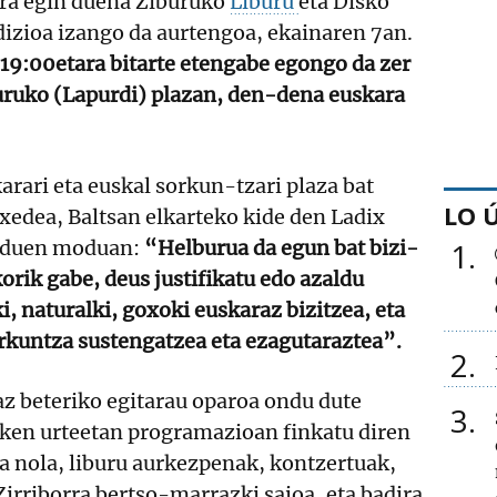
ra egin duena Ziburuko
Liburu
eta Disko
dizioa izango da aurtengoa, ekainaren 7an.
19:00etara bitarte etengabe egongo da zer
buruko (Lapurdi) plazan, den-dena euskara
arari eta euskal sorkun-tzari plaza bat
LO 
xedea, Baltsan elkarteko kide den Ladix
u duen moduan:
“Helburua da egun bat bizi-
1
korik gabe, deus justifikatu edo azaldu
i, naturalki, goxoki euskaraz bizitzea, eta
rkuntza sustengatzea eta ezagutaraztea”.
2
az beteriko egitarau oparoa ondu dute
3
zken urteetan programazioan finkatu diren
la nola, liburu aurkezpenak, kontzertuak,
irriborra bertso-marrazki saioa, eta badira