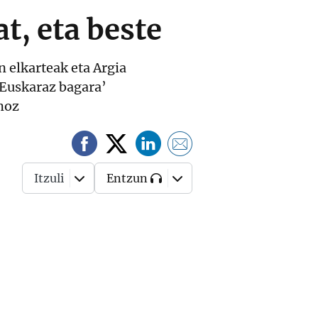
t, eta beste
n elkarteak eta Argia
‘Euskaraz bagara’
moz
Itzuli
Entzun