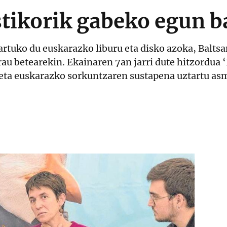
stikorik gabeko egun ba
rtuko du euskarazko liburu eta disko azoka, Baltsa
au betearekin. Ekainaren 7an jarri dute hitzordua 
a eta euskarazko sorkuntzaren sustapena uztartu as