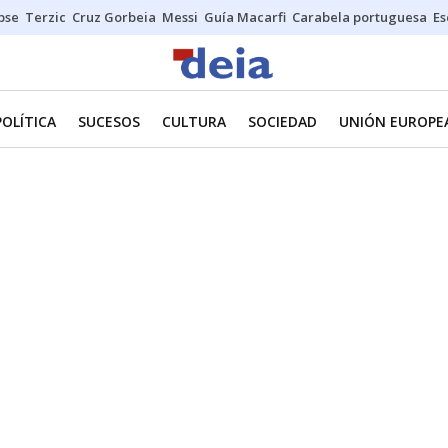
ipse
Terzic
Cruz Gorbeia
Messi
Guía Macarfi
Carabela portuguesa
Es
POLÍTICA
SUCESOS
CULTURA
SOCIEDAD
UNIÓN EUROPE