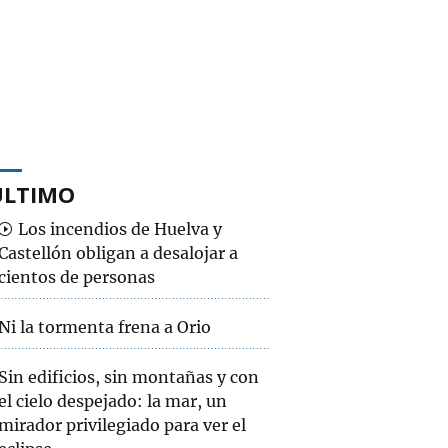
ÚLTIMO
Los incendios de Huelva y
Castellón obligan a desalojar a
cientos de personas
Ni la tormenta frena a Orio
Sin edificios, sin montañas y con
el cielo despejado: la mar, un
mirador privilegiado para ver el