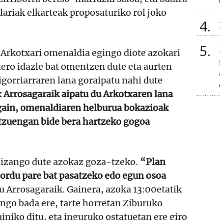
lariak elkarteak proposaturiko rol joko
4
5
 Arkotxari omenaldia egingo diote azokari
ero idazle bat omentzen dute eta aurten
aigorriarraren lana goraipatu nahi dute
 Arrosagaraik aipatu du Arkotxaren lana
 gain, omenaldiaren helburua bokazioak
atzuengan bide bera hartzeko gogoa
a izango dute azokaz goza-tzeko.
“Plan
a ordu pare bat pasatzeko edo egun osoa
du Arrosagaraik. Gainera, azoka 13:00etatik
ongo bada ere, tarte horretan Ziburuko
ainiko ditu, eta inguruko ostatuetan ere giro