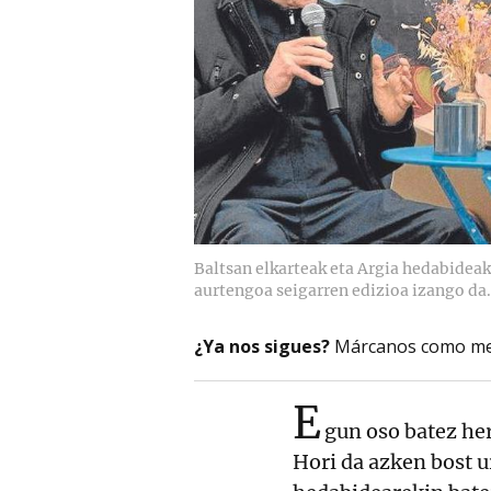
Baltsan elkarteak eta Argia hedabideak
aurtengoa seigarren edizioa izango da.
¿Ya nos sigues?
Márcanos como me
E
gun oso batez her
Hori da azken bost 