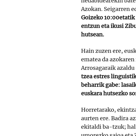
hedabidearekin bate
Azokan. Seigarren e
Goizeko 10:00etatik 
entzun eta ikusi Zi
hutsean.
Hain zuzen ere, eusk
ematea da azokaren 
Arrosagaraik azald
tzea estres linguisti
beharrik gabe: lasaik
euskara hutsezko so
Horretarako, ekintz
aurten ere. Badira a
ekitaldi ba-tzuk; ha
umorezko saioa eta Z