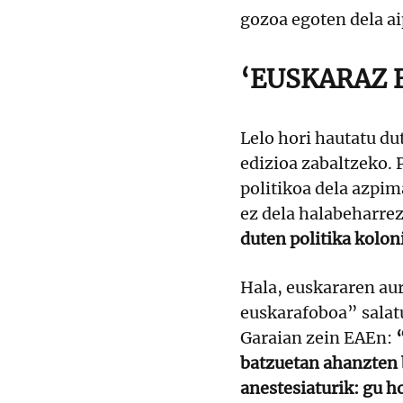
gozoa egoten dela ai
‘EUSKARAZ 
Lelo hori hautatu du
edizioa zabaltzeko. 
politikoa dela azpim
ez dela halabeharre
duten politika kolon
Hala, euskararen aur
euskarafoboa” salatu
Garaian zein EAEn:
batzuetan ahanzten 
anestesiaturik: gu h