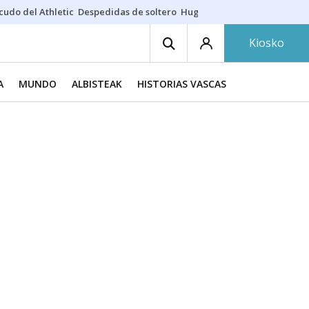
cudo del Athletic
Despedidas de soltero
Hugo Rincón
Puerto de Bilb
Kiosko
A
MUNDO
ALBISTEAK
HISTORIAS VASCAS