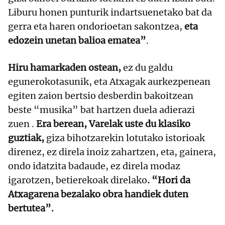
Liburu honen punturik indartsuenetako bat da
gerra eta haren ondorioetan sakontzea,
eta
edozein unetan balioa ematea”
.
Hiru hamarkaden ostean,
ez du galdu
egunerokotasunik, eta Atxagak aurkezpenean
egiten zaion bertsio desberdin bakoitzean
beste “musika” bat hartzen duela adierazi
zuen .
Era berean, Varelak uste du klasiko
guztiak,
giza bihotzarekin lotutako istorioak
direnez, ez direla inoiz zahartzen, eta, gainera,
ondo idatzita badaude, ez direla modaz
igarotzen, betierekoak direlako
. “Hori da
Atxagarena bezalako obra handiek duten
bertutea”.