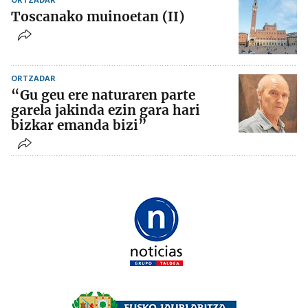
Toscanako muinoetan (II)
ORTZADAR
“Gu geu ere naturaren parte
garela jakinda ezin gara hari
bizkar emanda bizi”