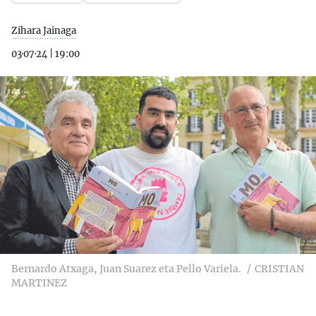
Zihara Jainaga
03·07·24
|
19:00
Bernardo Atxaga, Juan Suarez eta Pello Variela.
CRISTIAN
MARTINEZ