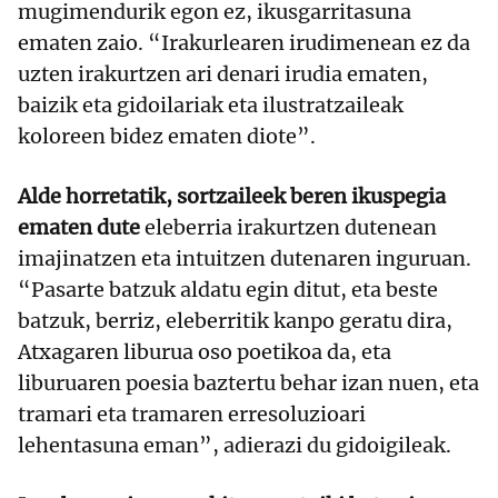
mugimendurik egon ez, ikusgarritasuna
ematen zaio. “Irakurlearen irudimenean ez da
uzten irakurtzen ari denari irudia ematen,
baizik eta gidoilariak eta ilustratzaileak
koloreen bidez ematen diote”.
Alde horretatik, sortzaileek beren ikuspegia
ematen dute
eleberria irakurtzen dutenean
imajinatzen eta intuitzen dutenaren inguruan.
“Pasarte batzuk aldatu egin ditut, eta beste
batzuk, berriz, eleberritik kanpo geratu dira,
Atxagaren liburua oso poetikoa da, eta
liburuaren poesia baztertu behar izan nuen, eta
tramari eta tramaren erresoluzioari
lehentasuna eman”, adierazi du gidoigileak.