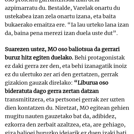
azpimarratu du. Bestalde, Varelak onartu du
ustekabea izan zela onartu izana, eta baita
bukaerako emaitza ere. “Ia lau urteko lana izan
da, baina pena merezi izan duela uste dut”.
Suarezen ustez, MO oso baliotsua da gerrari
buruz hitz egiten duelako.
Behi protagonistak
ez daki gerra zer den, eta behi izanagatik inoiz
ez du ulertuko zer ari den gertatzen, gerrak
gizakion gauzak direlako:
“Liburua oso
bideratuta dago gerra zertan datzan
transmititzera, eta pertsonei gerrak zer uzten
dien kontatzen du. Niretzat, MO egitean gehien
mugitu nauten gauzetako bat da, adibidez,
ezkorra den zerbait azaltzea, eta, are gehiago,
giza balioei buruzko ideiarik ez duen izaki bati.