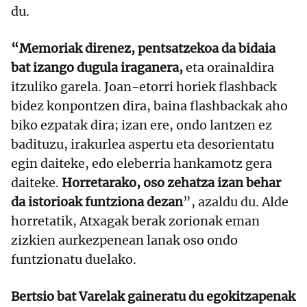
du.
“Memoriak direnez, pentsatzekoa da bidaia
bat izango dugula iraganera,
eta orainaldira
itzuliko garela. Joan-etorri horiek flashback
bidez konpontzen dira, baina flashbackak aho
biko ezpatak dira; izan ere, ondo lantzen ez
badituzu, irakurlea aspertu eta desorientatu
egin daiteke, edo eleberria hankamotz gera
daiteke.
Horretarako, oso zehatza izan behar
da istorioak funtziona dezan
”, azaldu du. Alde
horretatik, Atxagak berak zorionak eman
zizkien aurkezpenean lanak oso ondo
funtzionatu duelako.
Bertsio bat Varelak gaineratu du egokitzapenak