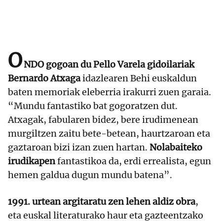
O
NDO gogoan du Pello Varela gidoilariak
Bernardo Atxaga
idazlearen Behi euskaldun
baten memoriak eleberria irakurri zuen garaia.
“Mundu fantastiko bat gogoratzen dut.
Atxagak, fabularen bidez, bere irudimenean
murgiltzen zaitu bete-betean, haurtzaroan eta
gaztaroan bizi izan zuen hartan.
Nolabaiteko
irudikapen
fantastikoa da, erdi errealista, egun
hemen galdua dugun mundu batena”.
1991. urtean argitaratu zen lehen aldiz obra
,
eta euskal literaturako haur eta gazteentzako