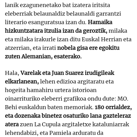
lanik ezagunenetako bat izatera iritsita
eleberriak belaunaldiz belaunaldi garrantzi
literario esanguratsua izan du.
Hamaika
hizkuntzatara itzulia izan da geroztik,
milaka
eta milaka irakurle izan ditu Euskal Herrian eta
atzerrian, eta irrati
nobela gisa ere egokitu
zuten Alemanian, esaterako.
Hala,
Varelak eta Juan Suarez irudigileak
elkarlanean,
lehen edizioa argitaratu eta
hogeita hamahiru urtera istorioan
oinarrituriko eleberri grafikoa ondu dute: MO.
Behi euskaldun baten memoriak.
180 orrialdez,
eta dozenaka binetez osaturiko lana gazteleraz
atera
zuen La Cupula argitaletxe kataluniarrak
lehendabizi, eta Pamiela arduratu da