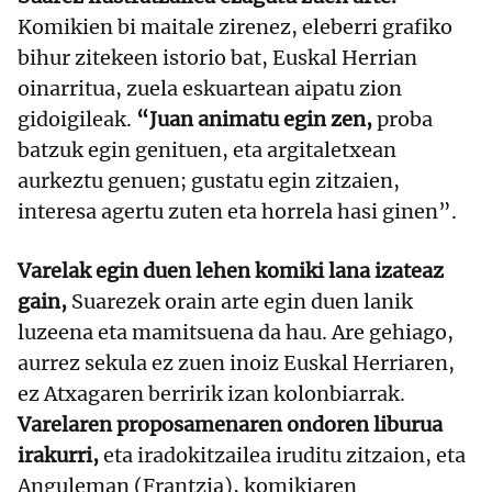
Komikien bi maitale zirenez, eleberri grafiko
bihur zitekeen istorio bat, Euskal Herrian
oinarritua, zuela eskuartean aipatu zion
gidoigileak.
“Juan animatu egin zen,
proba
batzuk egin genituen, eta argitaletxean
aurkeztu genuen; gustatu egin zitzaien,
interesa agertu zuten eta horrela hasi ginen”.
Varelak egin duen lehen komiki lana izateaz
gain,
Suarezek orain arte egin duen lanik
luzeena eta mamitsuena da hau. Are gehiago,
aurrez sekula ez zuen inoiz Euskal Herriaren,
ez Atxagaren berririk izan kolonbiarrak.
Varelaren proposamenaren ondoren liburua
irakurri,
eta iradokitzailea iruditu zitzaion, eta
Anguleman (Frantzia), komikiaren