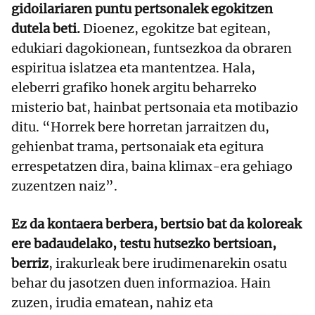
gidoilariaren puntu pertsonalek egokitzen
dutela beti.
Dioenez, egokitze bat egitean,
edukiari dagokionean, funtsezkoa da obraren
espiritua islatzea eta mantentzea. Hala,
eleberri grafiko honek argitu beharreko
misterio bat, hainbat pertsonaia eta motibazio
ditu. “Horrek bere horretan jarraitzen du,
gehienbat trama, pertsonaiak eta egitura
errespetatzen dira, baina klimax-era gehiago
zuzentzen naiz”.
Ez da kontaera berbera, bertsio bat da koloreak
ere badaudelako, testu hutsezko bertsioan,
berriz
, irakurleak bere irudimenarekin osatu
behar du jasotzen duen informazioa. Hain
zuzen, irudia ematean, nahiz eta