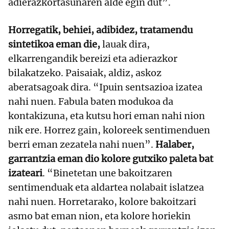
adierazkortasunaren alde egin dut”.
Horregatik, behiei, adibidez, tratamendu
sintetikoa eman die,
lauak dira,
elkarrengandik bereizi eta adierazkor
bilakatzeko. Paisaiak, aldiz, askoz
aberatsagoak dira. “Ipuin sentsazioa izatea
nahi nuen. Fabula baten modukoa da
kontakizuna, eta kutsu hori eman nahi nion
nik ere. Horrez gain, koloreek sentimenduen
berri eman zezatela nahi nuen”.
Halaber,
garrantzia eman dio kolore gutxiko paleta bat
izateari
. “Binetetan une bakoitzaren
sentimenduak eta aldartea nolabait islatzea
nahi nuen. Horretarako, kolore bakoitzari
asmo bat eman nion, eta kolore horiekin