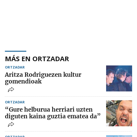
MÁS EN ORTZADAR
ORTZADAR
Aritza Rodriguezen kultur
gomendioak
ORTZADAR
“Gure helburua herriari uzten
diguten kaina guztia ematea da”
ORTZADAR