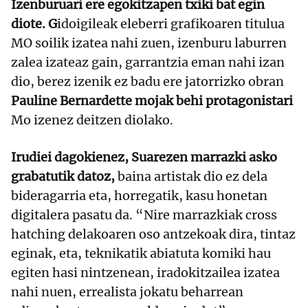
Izenburuari ere egokitzapen txiki bat egin
diote. G
idoigileak eleberri grafikoaren titulua
MO soilik izatea nahi zuen, izenburu laburren
zalea izateaz gain, garrantzia eman nahi izan
dio, berez izenik ez badu ere jatorrizko obran
Pauline Bernardette mojak behi protagonistari
Mo izenez deitzen diolako.
Irudiei dagokienez, Suarezen marrazki asko
grabatutik datoz,
baina artistak dio ez dela
bideragarria eta, horregatik, kasu honetan
digitalera pasatu da. “Nire marrazkiak cross
hatching delakoaren oso antzekoak dira, tintaz
eginak, eta, teknikatik abiatuta komiki hau
egiten hasi nintzenean, iradokitzailea izatea
nahi nuen, errealista jokatu beharrean