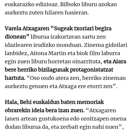
euskarazko edizioaz. Bilboko liburu azokan
aurkeztu zuten hilaren hasieran.
Varela Atxagaren “Sugeak txoriari begira
dionean”
liburua irakurtzean sartu zen
idazlearen irudizko munduan. Zinema gidoilari
lanbidez, Aitona Martin eta biok film laburra
egin zuen liburu horretan oinarrituta,
eta Aiara
bere herriko bizilagunak protagonistatzat
hartuta.
“Oso ondo atera zen, herriko zineman
aurkeztu genuen eta Atxaga ere etorri zen”.
Hala, Behi euskaldun baten memoriak
obrarekin ideia bera izan zuen.
“Atxagaren
lanen artean gustukoena edo oroitzapen onena
dudan liburua da, eta zerbait egin nahi nuen”,