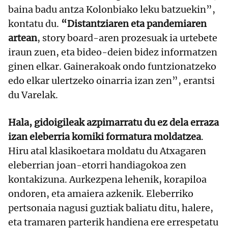
baina badu antza Kolonbiako leku batzuekin”,
kontatu du.
“Distantziaren eta pandemiaren
artean
, story board-aren prozesuak ia urtebete
iraun zuen, eta bideo-deien bidez informatzen
ginen elkar. Gainerakoak ondo funtzionatzeko
edo elkar ulertzeko oinarria izan zen”, erantsi
du Varelak.
Hala, gidoigileak azpimarratu du ez dela erraza
izan eleberria komiki formatura moldatzea
.
Hiru atal klasikoetara moldatu du Atxagaren
eleberrian joan-etorri handiagokoa zen
kontakizuna. Aurkezpena lehenik, korapiloa
ondoren, eta amaiera azkenik. Eleberriko
pertsonaia nagusi guztiak baliatu ditu, halere,
eta tramaren parterik handiena ere errespetatu