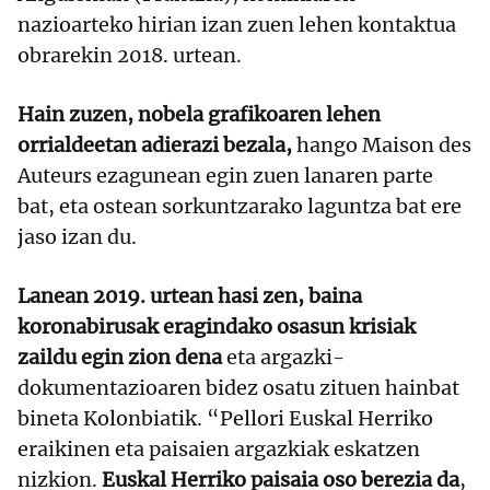
nazioarteko hirian izan zuen lehen kontaktua
obrarekin 2018. urtean.
Hain zuzen, nobela grafikoaren lehen
orrialdeetan adierazi bezala,
hango Maison des
Auteurs ezagunean egin zuen lanaren parte
bat, eta ostean sorkuntzarako laguntza bat ere
jaso izan du.
Lanean 2019. urtean hasi zen, baina
koronabirusak eragindako osasun krisiak
zaildu egin zion dena
eta argazki-
dokumentazioaren bidez osatu zituen hainbat
bineta Kolonbiatik. “Pellori Euskal Herriko
eraikinen eta paisaien argazkiak eskatzen
nizkion.
Euskal Herriko paisaia oso berezia da
,