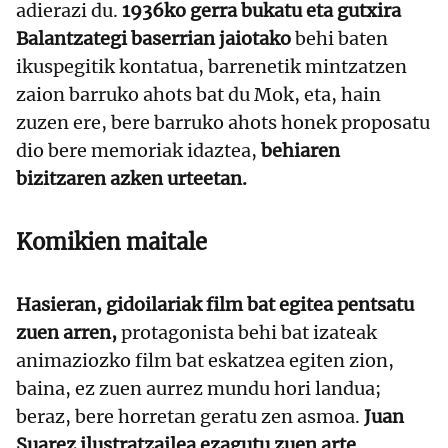
adierazi du.
1936ko gerra bukatu eta gutxira
Balantzategi baserrian jaiotako
behi baten
ikuspegitik kontatua, barrenetik mintzatzen
zaion barruko ahots bat du Mok, eta, hain
zuzen ere, bere barruko ahots honek proposatu
dio bere memoriak idaztea,
behiaren
bizitzaren azken urteetan.
Komikien maitale
Hasieran, gidoilariak film bat egitea pentsatu
zuen arren,
protagonista behi bat izateak
animaziozko film bat eskatzea egiten zion,
baina, ez zuen aurrez mundu hori landua;
beraz, bere horretan geratu zen asmoa.
Juan
Suarez ilustratzailea ezagutu zuen arte.