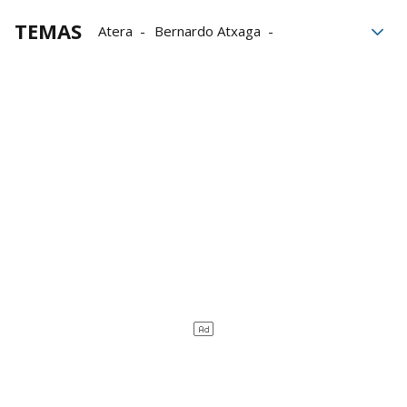
TEMAS
Atera
Bernardo Atxaga
Grupo Noticias
Irudiak
Belaunaldi
Zuten
Itzulia