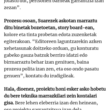
jolastu dut, pertsonen barneak garrantzia izan
zezan”.
Prozesu osoan, Suarezek askotan marraztu
ditu binetak bozetoetan, story board-ean,
kolore eta tinta probetan edota zuzenketak
egiterakoan. “Editoreen laguntzarekin azken
xehetasunak doitzeko orduan, gu konturatu
gabeko gauza batzuk berriro idatzi edo
birmarraztu behar izan genituen, baina
prozesu polita izan zen, eta oso ondo pasatu
genuen”, kontatu du irudigileak.
Hala, dioenez, proiektu honi esker asko hobetu
du bere teknika marrazkilari zein kontalari
gisa.
Bere lehen eleberria izan den heinean,
oso proiektu garrantzitsua izan dela