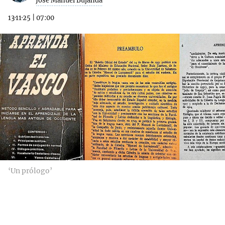
Jose Manuel Bujanda
13·11·25
|
07:00
‘Un prólogo’