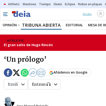
Athletic
Mastines
Tiempo
Skate
Eclipse
Robos en playas
Kiosko
TRIBUNA ABIERTA
OPINIÓN
EDITORIAL
MESA DE 
ATHLETIC
El gran salto de Hugo Rincón
‘Un prólogo’
Añádenos en Google
Itzuli
Entzun