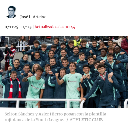
José L. Artetxe
07·11·25
|
07:23
|
Actualizado a las 10:44
Selton Sánchez y Asier Hierro posan con la plantilla
rojiblanca de la Youth League.
ATHLETIC CLUB