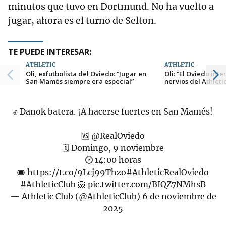
minutos que tuvo en Dortmund. No ha vuelto a
jugar, ahora es el turno de Selton.
TE PUEDE INTERESAR:
ATHLETIC
ATHLETIC
Oli, exfutbolista del Oviedo: “Jugar en
Oli: “El Oviedo inte
San Mamés siempre era especial”
nervios del Athleti
✊ Danok batera. ¡A hacerse fuertes en San Mamés!
🆚
@RealOviedo
🗓️ Domingo, 9 noviembre
🕑 14:00 horas
🎟️
https://t.co/9Lcj99Thzo
#AthleticRealOviedo
#AthleticClub
🦁
pic.twitter.com/BIQZ7NMhsB
— Athletic Club (@AthleticClub)
6 de noviembre de
2025