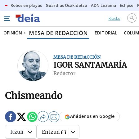
Robos en playas
Guardias Osakidetza
ADN Lezama
Eclipse
Kiosko
MESA DE REDACCIÓN
OPINIÓN
EDITORIAL
COLUM
MESA DE REDACCIÓN
IGOR SANTAMARÍA
Redactor
Chismeando
Añádenos en Google
Itzuli
Entzun