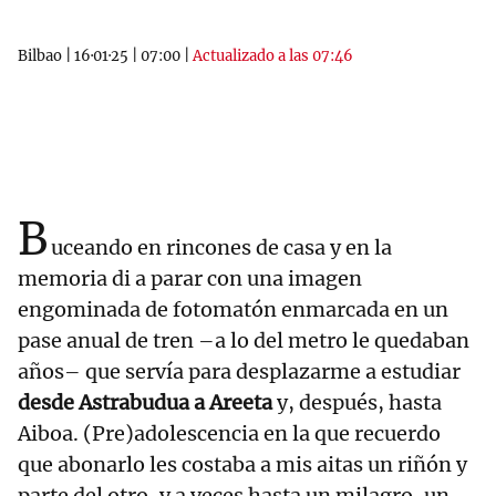
Bilbao
|
16·01·25
|
07:00
|
Actualizado a las 07:46
B
uceando en rincones de casa y en la
memoria di a parar con una imagen
engominada de fotomatón enmarcada en un
pase anual de tren –a lo del metro le quedaban
años– que servía para desplazarme a estudiar
desde Astrabudua a Areeta
y, después, hasta
Aiboa. (Pre)adolescencia en la que recuerdo
que abonarlo les costaba a mis aitas un riñón y
parte del otro, y a veces hasta un milagro, un