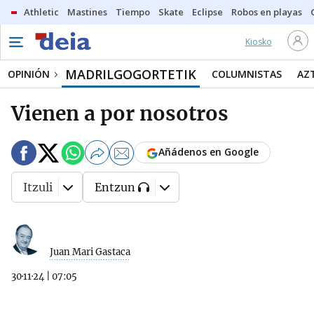
Athletic
Mastines
Tiempo
Skate
Eclipse
Robos en playas
Kiosko
MADRILGOGORTETIK
OPINIÓN
COLUMNISTAS
AZ
Vienen a por nosotros
Añádenos en Google
Itzuli
Entzun
Juan Mari Gastaca
30·11·24
|
07:05