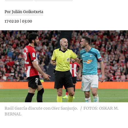
Por Julián Goikotxeta
17·02·20
|
03:00
Raúl García discute con Oier Sanjurjo.
FOTOS: OSKAR M.
BERNAL