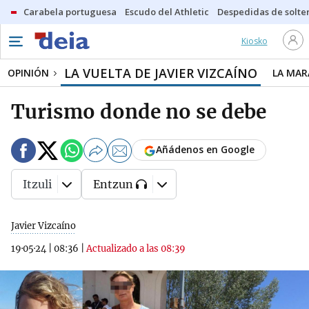
Carabela portuguesa
Escudo del Athletic
Despedidas de solte
Kiosko
LA VUELTA DE JAVIER VIZCAÍNO
OPINIÓN
LA MAR
Turismo donde no se debe
Añádenos en Google
Itzuli
Entzun
Javier Vizcaíno
19·05·24
|
08:36
|
Actualizado a las 08:39