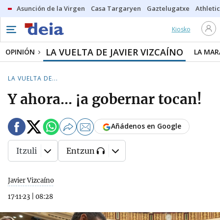
Asunción de la Virgen
Casa Targaryen
Gaztelugatxe
Athletic
Kiosko
LA VUELTA DE JAVIER VIZCAÍNO
OPINIÓN
LA MAR
LA VUELTA DE...
Y ahora... ¡a gobernar tocan!
Añádenos en Google
Itzuli
Entzun
Javier Vizcaíno
17·11·23
|
08:28