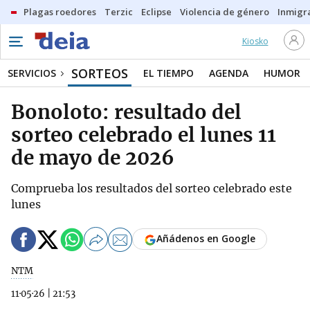
Plagas roedores
Terzic
Eclipse
Violencia de género
Inmigra
Kiosko
SORTEOS
SERVICIOS
EL TIEMPO
AGENDA
HUMOR
Bonoloto: resultado del
sorteo celebrado el lunes 11
de mayo de 2026
Comprueba los resultados del sorteo celebrado este
lunes
Añádenos en Google
NTM
11·05·26
|
21:53