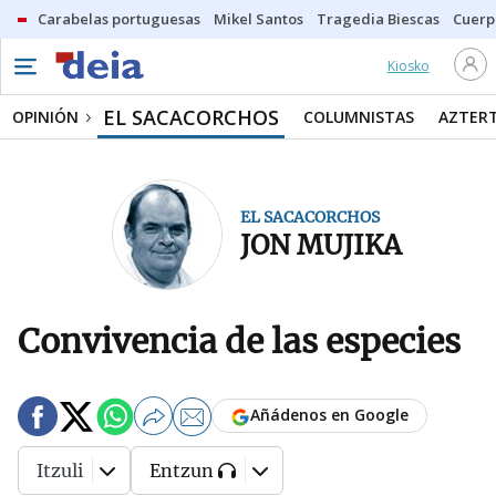
Carabelas portuguesas
Mikel Santos
Tragedia Biescas
Cuerp
Kiosko
EL SACACORCHOS
OPINIÓN
COLUMNISTAS
AZTER
EL SACACORCHOS
JON MUJIKA
Convivencia de las especies
Añádenos en Google
Itzuli
Entzun