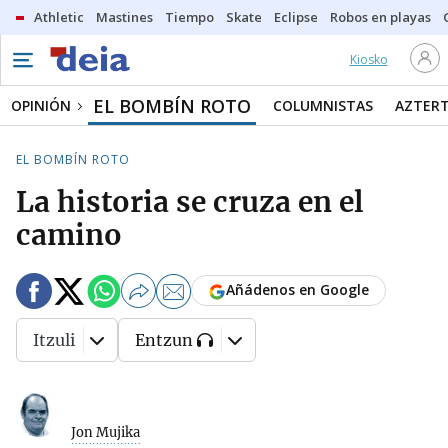
Athletic
Mastines
Tiempo
Skate
Eclipse
Robos en playas
Kiosko
EL BOMBÍN ROTO
OPINIÓN
COLUMNISTAS
AZTER
EL BOMBÍN ROTO
La historia se cruza en el
camino
Añádenos en Google
Itzuli
Entzun
Jon Mujika