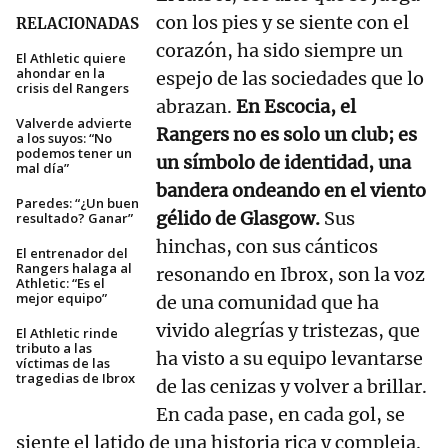
con los pies y se siente con el
RELACIONADAS
corazón, ha sido siempre un
El Athletic quiere
ahondar en la
espejo de las sociedades que lo
crisis del Rangers
abrazan.
En Escocia, el
Valverde advierte
Rangers no es solo un club; es
a los suyos: “No
podemos tener un
un símbolo de identidad, una
mal día”
bandera ondeando en el viento
Paredes: “¿Un buen
gélido de Glasgow.
Sus
resultado? Ganar”
hinchas, con sus cánticos
El entrenador del
Rangers halaga al
resonando en Ibrox, son la voz
Athletic: “Es el
mejor equipo”
de una comunidad que ha
vivido alegrías y tristezas, que
El Athletic rinde
tributo a las
ha visto a su equipo levantarse
víctimas de las
tragedias de Ibrox
de las cenizas y volver a brillar.
En cada pase, en cada gol, se
siente el latido de una historia rica y compleja.