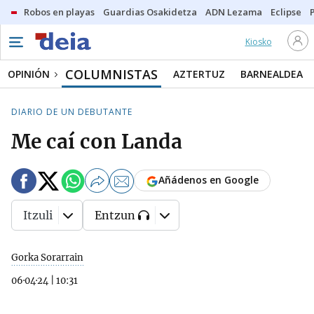
Robos en playas
Guardias Osakidetza
ADN Lezama
Eclipse
Kiosko
COLUMNISTAS
OPINIÓN
AZTERTUZ
BARNEALDEA
DIARIO DE UN DEBUTANTE
Me caí con Landa
Añádenos en Google
Itzuli
Entzun
Gorka Sorarrain
06·04·24
|
10:31