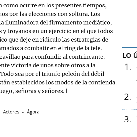
ón como ocurre en los presentes tiempos,
os por las elecciones con soltura. Los
lla iluminadora del firmamento mediático,
s y troyanos en un ejercicio en el que todos
ico que deje en ridículo las estrategias de
amados a combatir en el ring de la tele.
LO 
villao para confundir al contrincante.
1
nte victoria de unos sobre otros a la
Todo sea por el triunfo peleón del débil
están establecidos los modos de la contienda.
uego, señoras y señores. l
2
Actores
Ágora
3