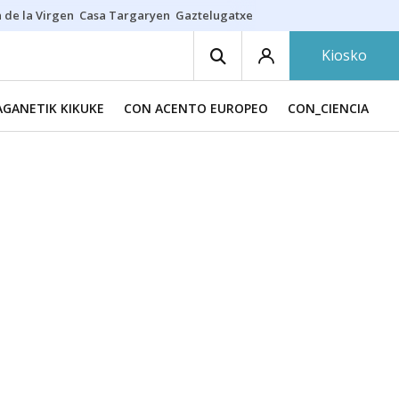
 de la Virgen
Casa Targaryen
Gaztelugatxe
Athletic
Aste Nagusia
C
Kiosko
GANETIK KIKUKE
CON ACENTO EUROPEO
CON_CIENCIA
C