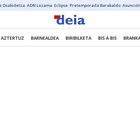
s Osakidetza
ADN Lezama
Eclipse
Pretemporada Barakaldo
Asunción
AZTERTUZ
BARNEALDEA
BIRIBILKETA
BIS A BIS
BRANKA