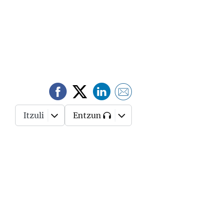
Itzuli
Entzun