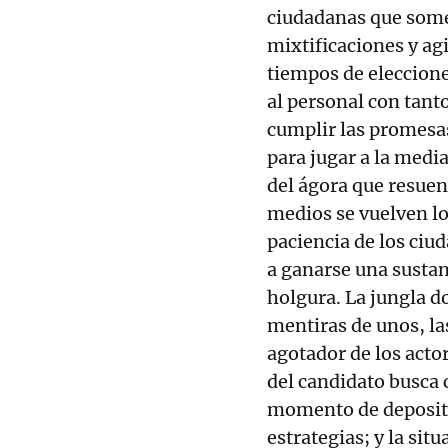
ciudadanas que some
mixtificaciones y ag
tiempos de eleccion
al personal con tant
cumplir las promesas
para jugar a la medi
del ágora que resuen
medios se vuelven lo
paciencia de los ciu
a ganarse una sustan
holgura. La jungla d
mentiras de unos, la
agotador de los acto
del candidato busca c
momento de depositar
estrategias; y la si