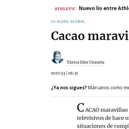
Nuevo lío entre Athl
ATHLETIC
LA ALDEA GLOBAL
Cacao maravi
Txerra Diez Unzueta
01·07·23
|
06:31
¿Ya nos sigues?
Márcanos como me
C
ACAO maravillao 
televisivos de hace 
situaciones de compl