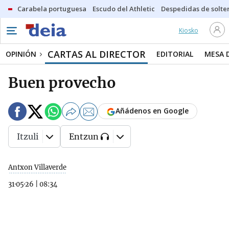
Carabela portuguesa
Escudo del Athletic
Despedidas de solte
Kiosko
CARTAS AL DIRECTOR
OPINIÓN
EDITORIAL
MESA 
Buen provecho
Añádenos en Google
Itzuli
Entzun
Antxon Villaverde
31·05·26
|
08:34