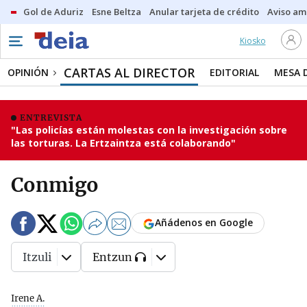
Gol de Aduriz
Esne Beltza
Anular tarjeta de crédito
Aviso am
Kiosko
CARTAS AL DIRECTOR
OPINIÓN
EDITORIAL
MESA 
ENTREVISTA
"Las policías están molestas con la investigación sobre
las torturas. La Ertzaintza está colaborando"
Conmigo
Añádenos en Google
Itzuli
Entzun
Irene A.