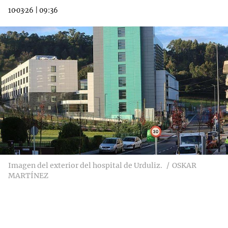
10·03·26
|
09:36
Imagen del exterior del hospital de Urduliz.
OSKAR
MARTÍNEZ