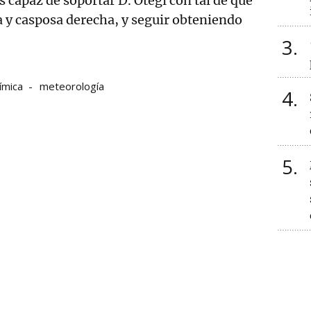
s capaz de soportar D. Otegi con tal de que
a y casposa derecha, y seguir obteniendo
3
ímica
meteorología
4
5