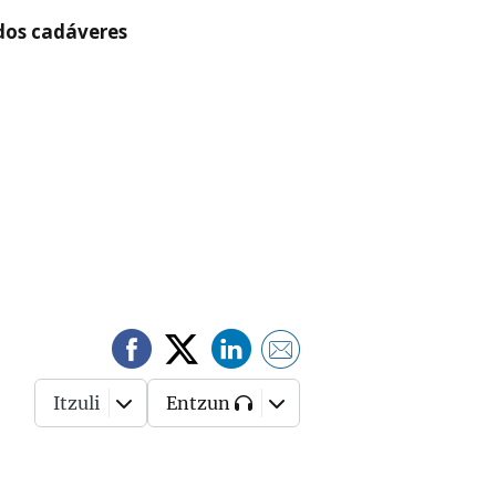
 dos cadáveres
Itzuli
Entzun