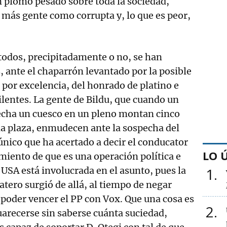
n plomo pesado sobre toda la sociedad,
 más gente como corrupta y, lo que es peor,
todos, precipitadamente o no, se han
 ante el chaparrón levantado por la posible
 por excelencia, del honrado de platino e
ilentes. La gente de Bildu, que cuando un
 echa un cuesco en un pleno montan cinco
la plaza, enmudecen ante la sospecha del
 único que ha acertado a decir el conducator
LO 
miento de que es una operación política e
1
 USA está involucrada en el asunto, pues la
ero surgió de allá, al tiempo de negar
 poder vencer el PP con Vox. Que una cosa es
2
guarecerse sin saberse cuánta suciedad,