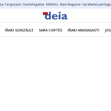
sa Targaryen
Gaztelugatxe
Athletic
Aste Nagusia
Carabelas portug
IÑAKI GONZÁLEZ
SARA CORTÉS
IÑAKI ANASAGASTI
JOS