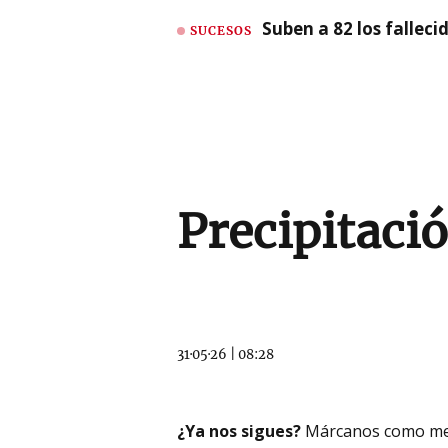
Suben a 82 los fallec
SUCESOS
Precipitaci
31·05·26
|
08:28
¿Ya nos sigues?
Márcanos como me