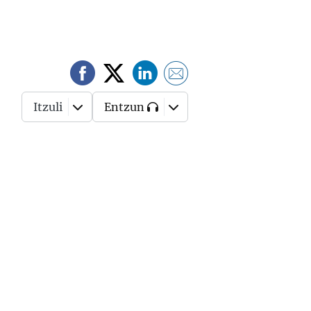
Itzuli
Entzun