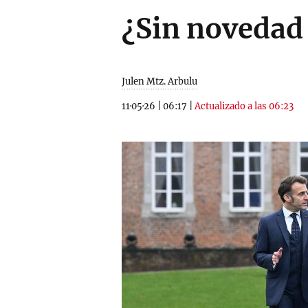
¿Sin novedad 
Julen Mtz. Arbulu
11·05·26
|
06:17
|
Actualizado a las 06:23