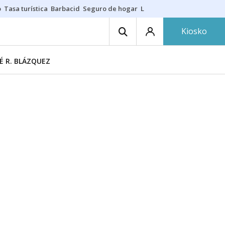
o
Tasa turística
Barbacid
Seguro de hogar
Lío Athletic-Osasuna
Mast
Kiosko
É R. BLÁZQUEZ