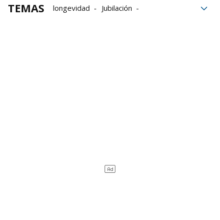
TEMAS
longevidad
Jubilación
personas mayores
Participación
mayores