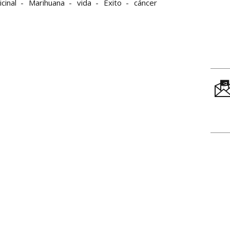
cinal
Marihuana
vida
Éxito
cáncer