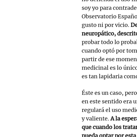
soy yo para contrade
Observatorio Español
gusto ni por vicio.
De
neuropático, descri
probar todo lo probab
cuando optó por tom
partir de ese momen
medicinal es lo único
es tan lapidaria co
Éste es un caso, per
en este sentido era u
regulará el uso medi
y valiente.
A la esper
que cuando los trat
pueda optar por esta 