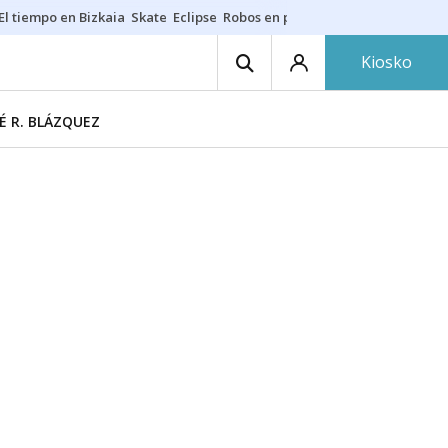
El tiempo en Bizkaia
Skate
Eclipse
Robos en playas
Guardias Osakide
Kiosko
É R. BLÁZQUEZ