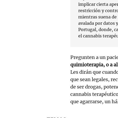
implicar cierta ap
restricción y contr
mientras suena de 
avalada por datos 
Portugal, donde, c
el cannabis terapéu
Pregunten a un paci
quimioterapia, o a al
Les dirán que cuand
que sean legales, re
de ser drogas, poten
cannabis terapéutico
que agarrarse, un hál