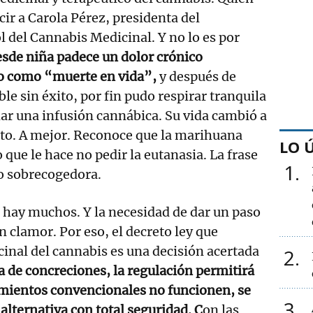
cir a Carola Pérez, presidenta del
 del Cannabis Medicinal. Y no lo es por
sde niña padece un dolor crónico
to como “muerte en vida”,
y después de
le sin éxito, por fin pudo respirar tranquila
ar una infusión cannábica. Su vida cambió a
to. A mejor. Reconoce que la marihuana
LO 
 que le hace no pedir la eutanasia. La frase
1
mo sobrecogedora.
o hay muchos. Y la necesidad de dar un paso
n clamor. Por eso, el decreto ley que
cinal del cannabis es una decisión acertada
2
a de concreciones, la regulación permitirá
amientos convencionales no funcionen, se
3
alternativa con total seguridad. C
on las